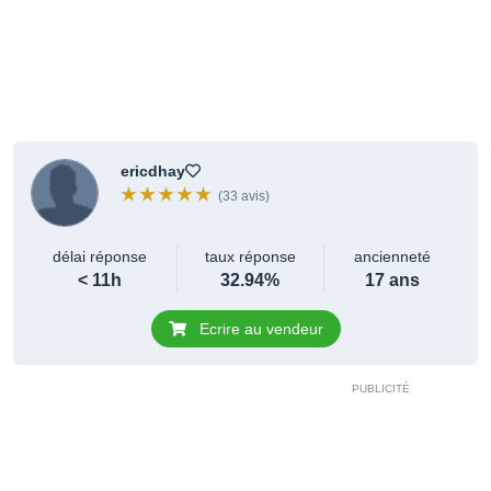
ericdhay
(33 avis)
délai réponse
taux réponse
ancienneté
< 11h
32.94%
17 ans
Ecrire au vendeur