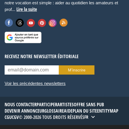
notre vocation est simple : aider au quotidien les amateurs et
Lire la suite
prof...
RECEVEZ NOTRE NEWSLETTER ÉDITORIALE
M’inscrire
Voir les précédentes newsletters
NOUS CONTACTER
PARTICIPER
ARTISTES
OFFRE SANS PUB
DEVENIR ANNONCEUR
GLOSSAIRE
AIDE
PLAN DU SITE
ENTITYMAP
CGU
CGV
© 2000-2026 TOUS DROITS RÉSERVÉS
FR