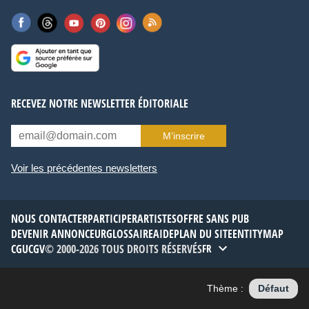
RECEVEZ NOTRE NEWSLETTER ÉDITORIALE
M’inscrire
Voir les précédentes newsletters
NOUS CONTACTER
PARTICIPER
ARTISTES
OFFRE SANS PUB
DEVENIR ANNONCEUR
GLOSSAIRE
AIDE
PLAN DU SITE
ENTITYMAP
CGU
CGV
© 2000-2026 TOUS DROITS RÉSERVÉS
FR
Thème :
Défaut