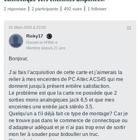
2 réponses
2 participants
492 vues
1 follower
01 Mars 2005 à 23:02
#1
Ricky17
Nouvel·le AFfilié·e
Membre depuis 21 ans
Bonjour,
J'ai fais l'acquisition de cette carte et j'aimerais la
relier à mes enceintes de PC Altec ACS45 qui me
donnent jusqu'à présent entière satisfaction.
Le problème est que la carte ne possède que 2
sorties mono analogiques jack 6,5 et que mes
enceintes une entrée jack stéréo 3.5.
Quelqu'un a t'il déjà fait ce type de montage? Car je
ne trouve pas dans le commerce de connectique ou
d'adapteur adéquat et je n'ai pas trop envi de sortir
mon fer à souder pour bidouller un truc.