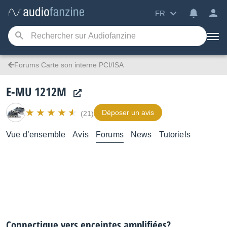
FR
Forums Carte son interne PCI/ISA
E-MU 1212M
Déposer un avis
(21)
Vue d’ensemble
Avis
Forums
News
Tutoriels
Connectique vers enceintes amplifiées?