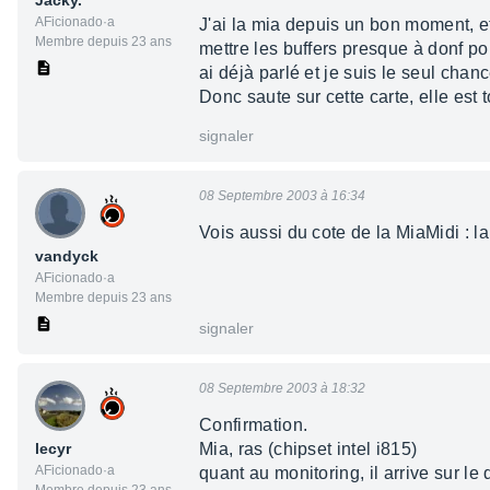
Jacky.
AFicionado·a
J'ai la mia depuis un bon moment, et 
Membre depuis 23 ans
mettre les buffers presque à donf p
ai déjà parlé et je suis le seul chanc
Donc saute sur cette carte, elle est t
signaler
08 Septembre 2003 à 16:34
Vois aussi du cote de la MiaMidi : 
vandyck
AFicionado·a
Membre depuis 23 ans
signaler
08 Septembre 2003 à 18:32
Confirmation.
lecyr
Mia, ras (chipset intel i815)
AFicionado·a
quant au monitoring, il arrive sur le