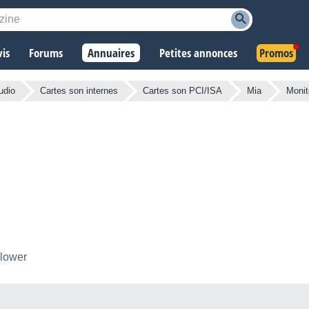
vis
Forums
Annuaires
Petites annonces
Promos
udio
Cartes son internes
Cartes son PCI/ISA
Mia
Monit
llower