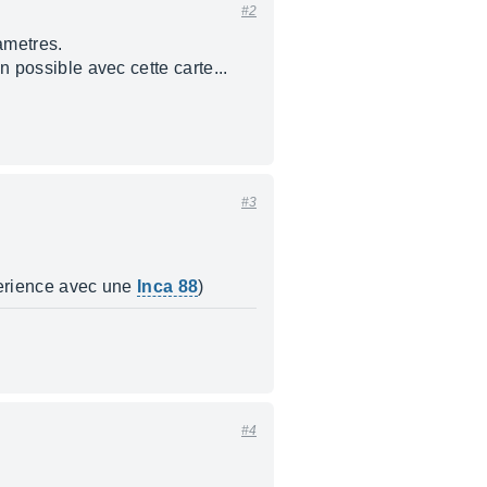
#2
ametres.
n possible avec cette carte...
#3
xperience avec une
Inca 88
)
#4