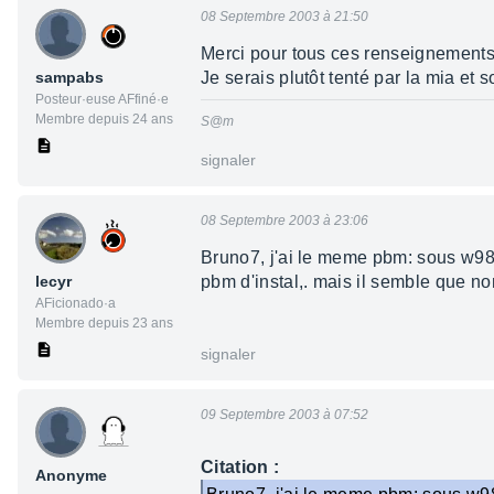
08 Septembre 2003 à 21:50
Merci pour tous ces renseignement
sampabs
Je serais plutôt tenté par la mia et 
Posteur·euse AFfiné·e
Membre depuis 24 ans
S@m
signaler
08 Septembre 2003 à 23:06
Bruno7, j'ai le meme pbm: sous w98, l
lecyr
pbm d'instal,. mais il semble que no
AFicionado·a
Membre depuis 23 ans
signaler
09 Septembre 2003 à 07:52
Citation :
Anonyme