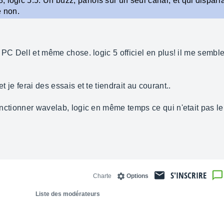
logic 5.5. Un buzz, parfois sur un seul canal, et qui disparrai
e non.
un PC Dell et même chose. logic 5 officiel en plus! il me semble
et je ferai des essais et te tiendrait au courant..
 fonctionner wavelab, logic en même temps ce qui n'etait pas l
S'INSCRIRE
Charte
Options
Liste des modérateurs