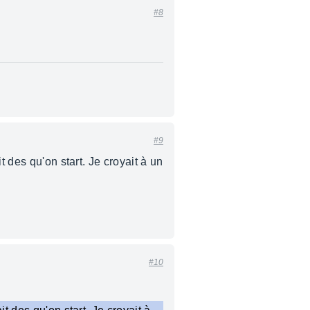
#8
#9
 des qu'on start. Je croyait à un
#10