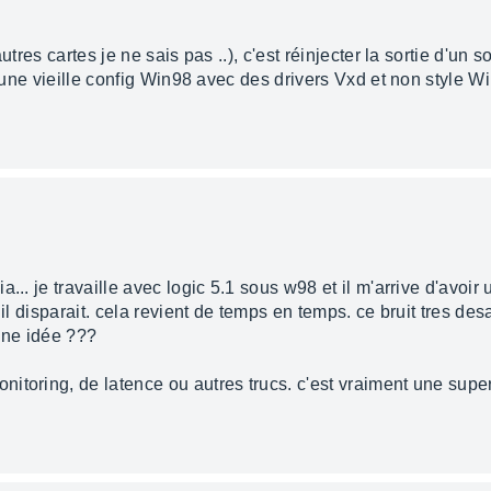
utres cartes je ne sais pas ..), c'est réinjecter la sortie d'un s
ai une vieille config Win98 avec des drivers Vxd et non style W
... je travaille avec logic 5.1 sous w98 et il m'arrive d'avoir
 il disparait. cela revient de temps en temps. ce bruit tres d
une idée ???
toring, de latence ou autres trucs. c'est vraiment une super 