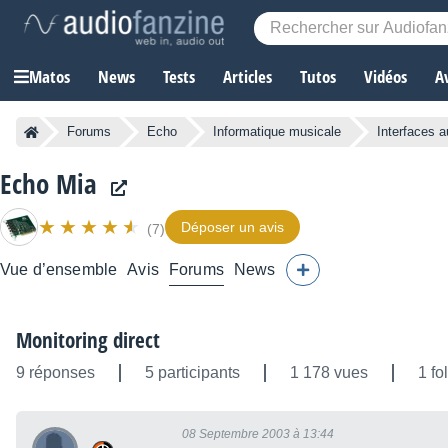
Matos
News
Tests
Articles
Tutos
Vidéos
A
Forums
Echo
Informatique musicale
Interfaces a
Echo Mia
Déposer un avis
(7)
Vue d’ensemble
Avis
Forums
News
Monitoring direct
9 réponses
5 participants
1 178 vues
1 fo
08 Septembre 2003 à 13:44