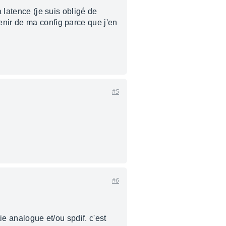
 latence (je suis obligé de
enir de ma config parce que j'en
#5
#6
ie analogue et/ou spdif. c'est