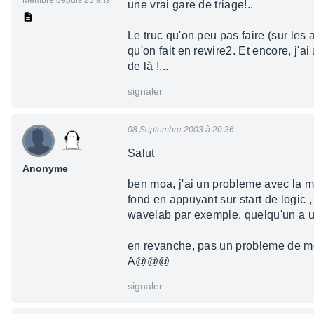
Membre depuis 23 ans
une vrai gare de triage!..
Le truc qu'on peu pas faire (sur les a
qu'on fait en rewire2. Et encore, j'
de là !...
signaler
08 Septembre 2003 à 20:36
Salut
Anonyme
ben moa, j'ai un probleme avec la mia
fond en appuyant sur start de logic ,
wavelab par exemple. quelqu'un a 
en revanche, pas un probleme de moni
A@@@
signaler