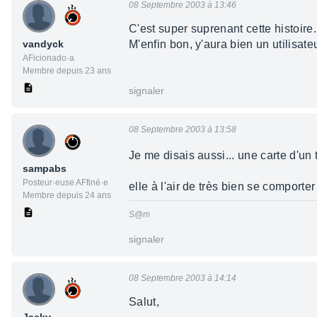
08 Septembre 2003 à 13:46
C'est super suprenant cette histoire
vandyck
M'enfin bon, y'aura bien un utilisate
AFicionado·a
Membre depuis 23 ans
signaler
08 Septembre 2003 à 13:58
Je me disais aussi... une carte d'u
sampabs
Posteur·euse AFfiné·e
elle à l'air de très bien se comport
Membre depuis 24 ans
S@m
signaler
08 Septembre 2003 à 14:14
Salut,