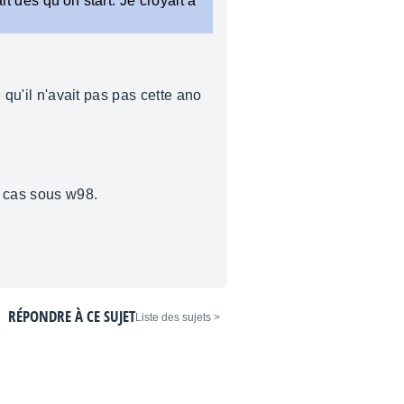
t des qu'on start. Je croyait à
 qu'il n'avait pas pas cette ano
e cas sous w98.
RÉPONDRE À CE SUJET
< Liste des sujets