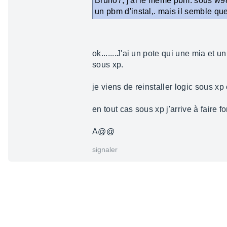
Bruno7, j'ai le meme pbm: sous w98, 
un pbm d'instal,. mais il semble qu
ok.......J'ai un pote qui une mia et 
sous xp.
je viens de reinstaller logic sous xp 
en tout cas sous xp j'arrive à faire
A@@
signaler