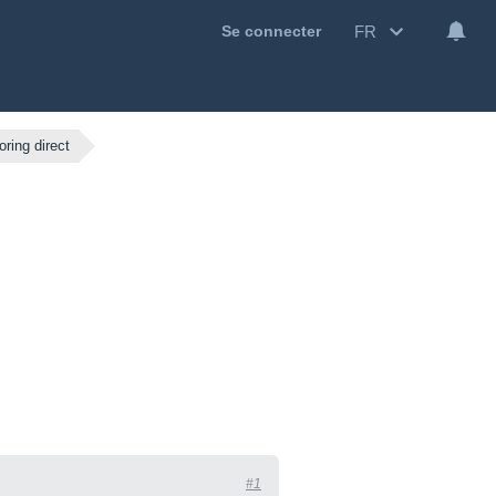
FR
Se connecter
oring direct
#1