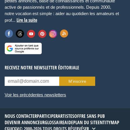
petites annonces, base de connaissances et communauté
active de passionnés et de professionnels. Depuis 2000,
notre vocation est simple : aider au quotidien les amateurs et
Lire la suite
prof...
RECEVEZ NOTRE NEWSLETTER ÉDITORIALE
M’inscrire
Voir les précédentes newsletters
NOUS CONTACTER
PARTICIPER
ARTISTES
OFFRE SANS PUB
DEVENIR ANNONCEUR
GLOSSAIRE
AIDE
PLAN DU SITE
ENTITYMAP
CGU
CGV
© 2000-2026 TOUS DROITS RÉSERVÉS
FR