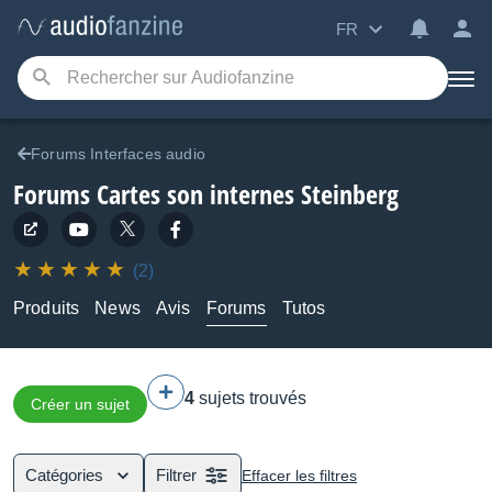
FR
Forums Interfaces audio
Forums Cartes son internes Steinberg
(2)
Produits
News
Avis
Forums
Tutos
4
sujets trouvés
Créer un sujet
Catégories
Filtrer
Effacer les filtres