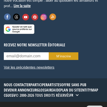
notre vocation est simple : aider au quotidien les amateurs et
Lire la suite
prof...
RECEVEZ NOTRE NEWSLETTER ÉDITORIALE
M’inscrire
Voir les précédentes newsletters
NOUS CONTACTER
PARTICIPER
ARTISTES
OFFRE SANS PUB
DEVENIR ANNONCEUR
GLOSSAIRE
AIDE
PLAN DU SITE
ENTITYMAP
CGU
CGV
© 2000-2026 TOUS DROITS RÉSERVÉS
FR