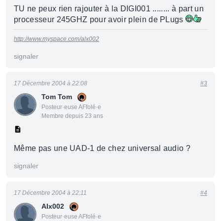
TU ne peux rien rajouter à la DIGI001 ........ à part un
processeur 245GHZ pour avoir plein de PLugs
http://www.myspace.com/alx002
signaler
17 Décembre 2004 à 22:08
#3
Tom Tom
Posteur·euse AFfolé·e
Membre depuis 23 ans
Même pas une UAD-1 de chez universal audio ?
signaler
17 Décembre 2004 à 22:11
#4
Alx002
Posteur·euse AFfolé·e