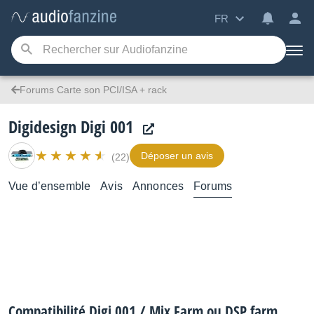
FR
Forums Carte son PCI/ISA + rack
Digidesign Digi 001
Déposer un avis
(22)
Vue d’ensemble
Avis
Annonces
Forums
Compatibilité Digi 001 / Mix Farm ou DSP farm .