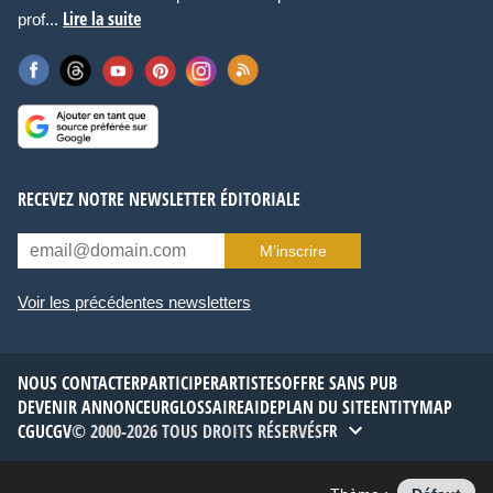
Lire la suite
prof...
RECEVEZ NOTRE NEWSLETTER ÉDITORIALE
M’inscrire
Voir les précédentes newsletters
NOUS CONTACTER
PARTICIPER
ARTISTES
OFFRE SANS PUB
DEVENIR ANNONCEUR
GLOSSAIRE
AIDE
PLAN DU SITE
ENTITYMAP
CGU
CGV
© 2000-2026 TOUS DROITS RÉSERVÉS
FR