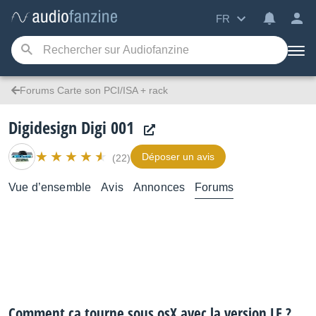
FR
Forums Carte son PCI/ISA + rack
Digidesign Digi 001
Déposer un avis
(22)
Vue d’ensemble
Avis
Annonces
Forums
Comment ça tourne sous osX avec la version LE ?