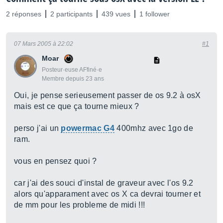
2 réponses
2 participants
439 vues
1 follower
07 Mars 2005 à 22:02
#1
Moar
Posteur·euse AFfiné·e
Membre depuis 23 ans
Oui, je pense serieusement passer de os 9.2 à osX
mais est ce que ça tourne mieux ?
perso j'ai un
powermac G4
400mhz avec 1go de
ram.
vous en pensez quoi ?
car j'ai des souci d'instal de graveur avec l'os 9.2
alors qu'apparament avec os X ca devrai tourner et
de mm pour les probleme de midi !!!