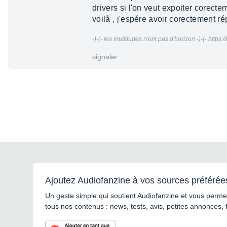
drivers si l'on veut expoiter corect
voilà , j'espére avoir corectement r
-)-(- les multitudes n'ont pas d'horizon -)-(- htt
signaler
Ajoutez Audiofanzine à vos sources préférée
Un geste simple qui soutient Audiofanzine et vous permet
tous nos contenus : news, tests, avis, petites annonces, 