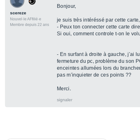
Bonjour,
scereze
Nouvel·le AFfilié·e
je suis très intéréssé par cette cart
Membre depuis 22 ans
- Peux ton connecter cette carte dir
Si oui, comment controle t-on le vo
- En surfant à droite à gauche, j'ai
fermeture du pc, problème du son P
enceintes allumées lors du branche
pas m'inquieter de ces points ??
Merci.
signaler