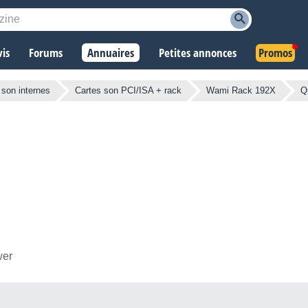
vis
Forums
Annuaires
Petites annonces
Promos
 son internes
Cartes son PCI/ISA + rack
Wami Rack 192X
Q
wer