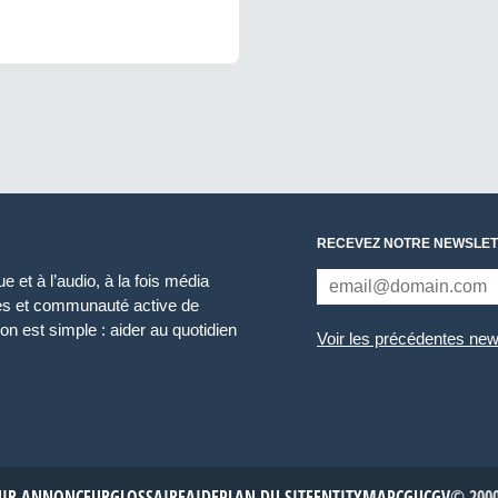
RECEVEZ NOTRE NEWSLET
 et à l’audio, à la fois média
ces et communauté active de
n est simple : aider au quotidien
Voir les précédentes new
NIR ANNONCEUR
GLOSSAIRE
AIDE
PLAN DU SITE
ENTITYMAP
CGU
CGV
© 2000