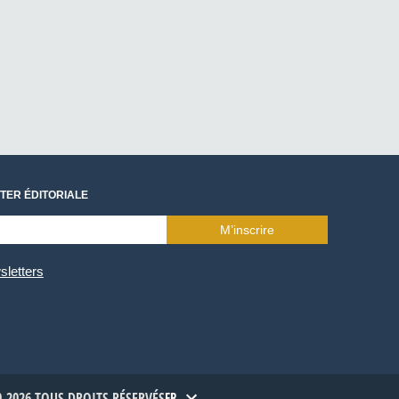
TER ÉDITORIALE
M’inscrire
sletters
-2026 TOUS DROITS RÉSERVÉS
FR