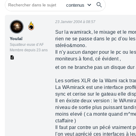
23 Janvier 2004 à 08:57
Sur la wamirack, le mixage et le mon
Youlaï
rien ne se passe dans le pc d'ou le
Squatteur·euse d’AF
stéréo&mono.
Membre depuis 23 ans
Il n'y aucun danger pour le pc ou le
moniteurs à fond, cé évident ,
et on ne branche pas un disque dur à
Les sorties XLR de la Wami rack tra
La WAmirack est une interface proffé
sync et cerise sur le gateau elle di
Il en éxiste deux version : le WAmi
niveau de sortie plus puissant tand
moins elevé ( ca monte quand m^me à
ctaffaire )
Il faut par contre un pécé vraiment 
l'on veut aprécié ces interfaces à le