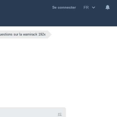
FR
Se connecter
uestions sur la wamirack 192x
#1