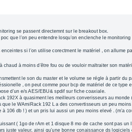
itoring se passent directemnt sur le breakout box.
s poc que l'on peu entendre losqu'on enclenche le monitoring
s enceintes si l'on utilise corectment le matériel , on allume 
 chaud à moins d'être fou ou de vouloir maltraiter son matéri
nsmettent le son du master et le volume se régle à partir du 
ssionelle , on peut comme pour bcp de matériel de ce type en
spose d'un e/s AES/EBU& spdif sur fiche coaxiale.
rack 192X à quasiment les meilleurs converisseurs au monde 
is que le WAmiRack 192 L a des convertisseurs un peu moins 
 106 db ! ) et un pris lui aussi un peu moins elevé . (m'a 
puissant ( 1go de rAm et 1 disque 8 mo de cache sont pas un lu
urs juste valeur, ainsi qu'une bonne conaissance ds logiciels 