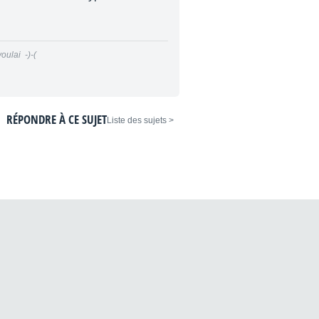
oulai -)-(
RÉPONDRE À CE SUJET
< Liste des sujets