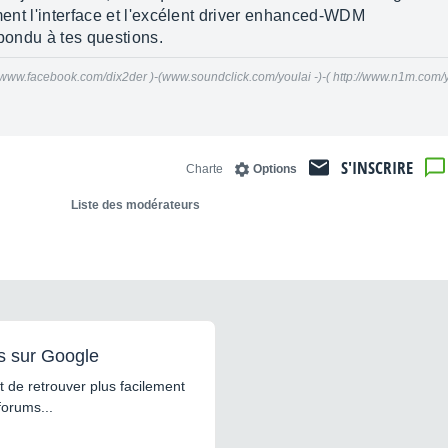
ement l'interface et l'excélent driver enhanced-WDM
épondu à tes questions.
ps://www.facebook.com/dix2der )-(www.soundclick.com/youlai -)-( http://www.n1m.com/y
S'INSCRIRE
Charte
Options
Liste des modérateurs
s sur Google
 de retrouver plus facilement
forums...