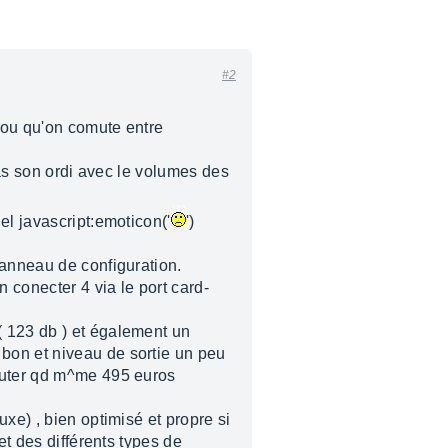
#2
 ou qu'on comute entre
pas son ordi avec le volumes des
el javascript:emoticon('
')
panneau de configuration.
 conecter 4 via le port card-
( 123 db ) et également un
bon et niveau de sortie un peu
couter qd m^me 495 euros
xe) , bien optimisé et propre si
et des différents types de