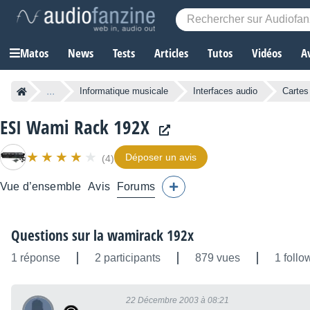
Matos
News
Tests
Articles
Tutos
Vidéos
A
...
Informatique musicale
Interfaces audio
Cartes
ESI Wami Rack 192X
Déposer un avis
(4)
Vue d’ensemble
Avis
Forums
Questions sur la wamirack 192x
1 réponse
2 participants
879 vues
1 follo
22 Décembre 2003 à 08:21