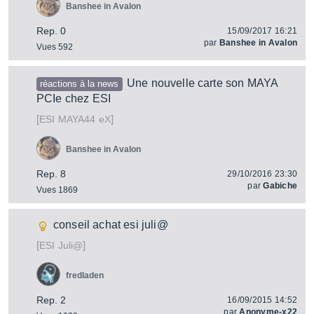
Banshee in Avalon
Rep. 0
15/09/2017 16:21
par
Banshee in Avalon
Vues 592
Une nouvelle carte son MAYA
réactions à la news
PCIe chez ESI
[
]
MAYA44 eX
ESI
Banshee in Avalon
Rep. 8
29/10/2016 23:30
par
Gabiche
Vues 1869
conseil achat esi juli@
[
]
Juli@
ESI
fredladen
Rep. 2
16/09/2015 14:52
par
Anonyme-x22