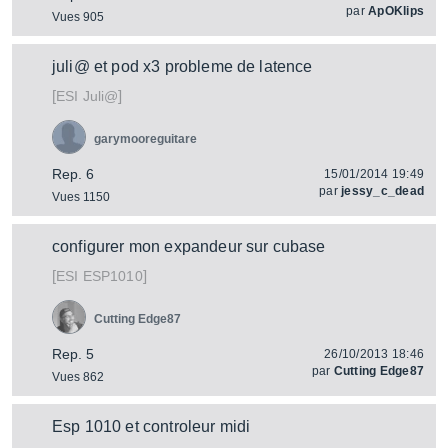
par
ApOKlips
Vues 905
juli@ et pod x3 probleme de latence
[
]
Juli@
ESI
garymooreguitare
Rep. 6
15/01/2014 19:49
par
jessy_c_dead
Vues 1150
configurer mon expandeur sur cubase
[
]
ESP1010
ESI
Cutting Edge87
Rep. 5
26/10/2013 18:46
par
Cutting Edge87
Vues 862
Esp 1010 et controleur midi