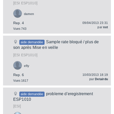
[
]
ESP1010
ESI
damen
Rep. 4
09/04/2013 23:31
par
nxt
Vues 743
Sample rate bloqué / plus de
aide demandée
son après Mise en veille
[
]
ESP1010
ESI
efly
Rep. 6
10/03/2013 18:19
par
Detairdu
Vues 1617
probleme d'eregistrement
aide demandée
ESP1010
[
]
ESI