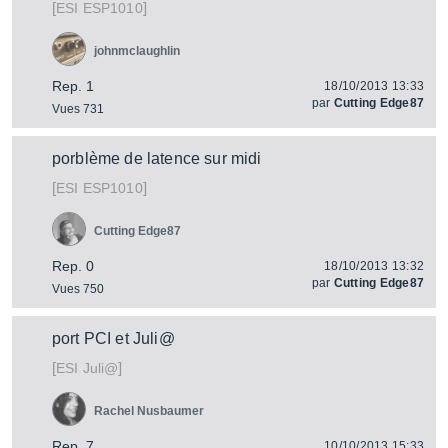
[
]
ESP1010
ESI
johnmclaughlin
Rep. 1
18/10/2013 13:33
par
Cutting Edge87
Vues 731
porblème de latence sur midi
[
]
ESP1010
ESI
Cutting Edge87
Rep. 0
18/10/2013 13:32
par
Cutting Edge87
Vues 750
port PCI et Juli@
[
]
Juli@
ESI
Rachel Nusbaumer
Rep. 7
10/10/2013 15:33