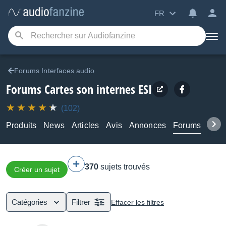
FR
Forums Interfaces audio
Forums Cartes son internes ESI
(102)
Produits
News
Articles
Avis
Annonces
Forums
Tuto
370
sujets trouvés
Créer un sujet
Catégories
Filtrer
Effacer les filtres