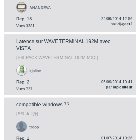
ANANDEVA
Rep. 13
24/09/2014 12:56
par
dj-gaet2
Vues 3381
Latence sur WAVETERMINAL 192M avec
VISTA
[
]
PACK WAVETERMINAL 192M MIDI
ESI
kjoline
Rep. 2
05/09/2014 10:41
par
lapiculteur
Vues 737
compatible windows 7?
[
]
Juli@
ESI
troop
Rep. 1
01/07/2014 10:26