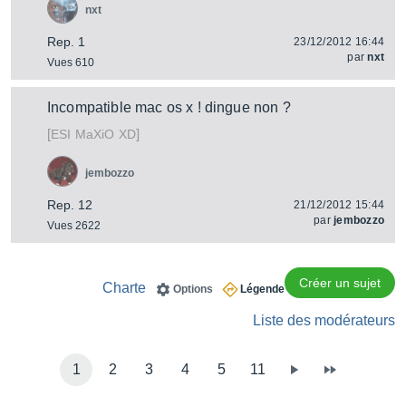
nxt
Rep. 1
23/12/2012 16:44
par
nxt
Vues 610
Incompatible mac os x ! dingue non ?
[
]
MaXiO XD
ESI
jembozzo
Rep. 12
21/12/2012 15:44
par
jembozzo
Vues 2622
Créer un sujet
Charte
Options
Légende
Liste des modérateurs
1
2
3
4
5
11