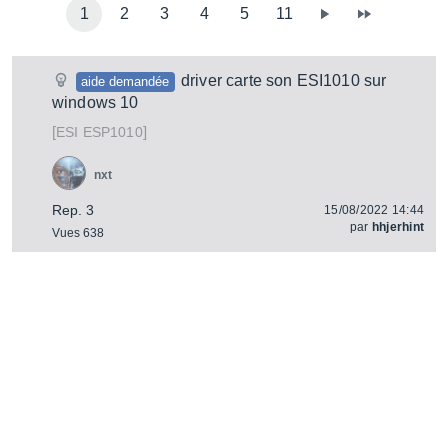
1
2
3
4
5
11
driver carte son ESI1010 sur
aide demandée
windows 10
[
]
ESP1010
ESI
nxt
Rep. 3
15/08/2022 14:44
par
hhjerhint
Vues 638