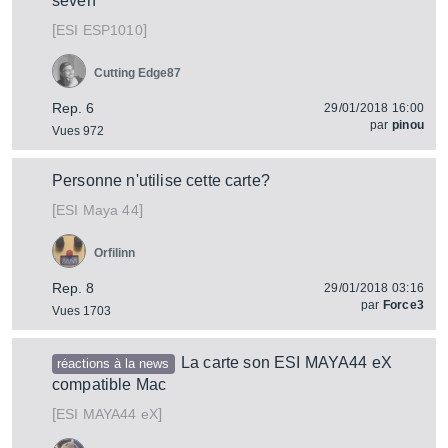
seven
[
]
ESP1010
ESI
Cutting Edge87
Rep. 6
29/01/2018 16:00
par
pinou
Vues 972
Personne n'utilise cette carte?
[
]
Maya 44
ESI
Orfilinn
Rep. 8
29/01/2018 03:16
par
Force3
Vues 1703
La carte son ESI MAYA44 eX
réactions à la news
compatible Mac
[
]
MAYA44 eX
ESI