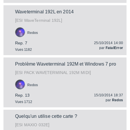
Waveterminal 192L en 2014
[
]
WaveTerminal 192L
ESI
Redos
Rep. 7
25/10/2014 14:00
par
FatalError
Vues 1182
Problème Waveterminal 192M et Windows 7 pro
[
]
PACK WAVETERMINAL 192M MIDI
ESI
Redos
Rep. 13
15/10/2014 18:37
par
Redos
Vues 1712
Quelqu'un utilise cette carte ?
[
]
MAXIO 032E
ESI