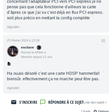
concernant l'adaptateur PCI vers PCI express je ne
pense pas que cela fonctionne d'ailleurs ta carte
d’âpres ce que j'ai vu c'est déjà en flux PCI express.
soit plus précis en mettant ta config complète
signaler
23 Février 2024 à 15:39
#5
esclave
Nouvel·le AFfilié·e
Membre depuis 21 ans
Ha ouais désolé c'est une carte HDSP hammerfall
biensûr. effectivement ça ne marche peut être pas.
signaler
S'INSCRIRE
RÉPONDRE À CE SUJET
< Liste des sujets
Charte
Options