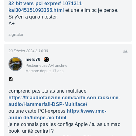
32-bit-vers-pci-expre/f-1071311-
kal3045151093355.html
et une alim pc je pense.
Si y'en a qui on tester.
A+
signaler
23 Février 2024 à 14:30
#4
melo78
Posteur·euse AFfranchi·e
Membre depuis 17 ans
comprend pas...tu as une multiface
https://fr.audiofanzine.com/carte-son-rack/rme-
audio/Hammerfall-DSP-Multiface/
ou une carte PCI-express
https://www.rme-
audio.de/hdspe-aio.html
je ne connais pas les configs Apple / tu as un mac
book, unité central ?