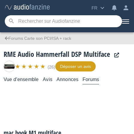
FR
Forums Carte son PCI/ISA + rack
RME Audio Hammerfall DSP Multiface
Déposer un avis
(26)
Vue d’ensemble
Avis
Annonces
Forums
mac book M1 multiface