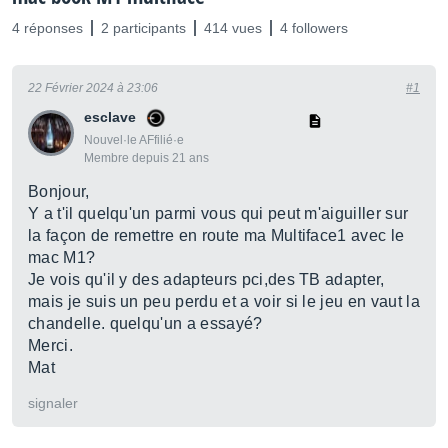
4 réponses
2 participants
414 vues
4 followers
22 Février 2024 à 23:06
#1
esclave
Nouvel·le AFfilié·e
Membre depuis 21 ans
Bonjour,
Y a t'il quelqu'un parmi vous qui peut m'aiguiller sur
la façon de remettre en route ma Multiface1 avec le
mac M1?
Je vois qu'il y des adapteurs pci,des TB adapter,
mais je suis un peu perdu et a voir si le jeu en vaut la
chandelle. quelqu'un a essayé?
Merci.
Mat
signaler