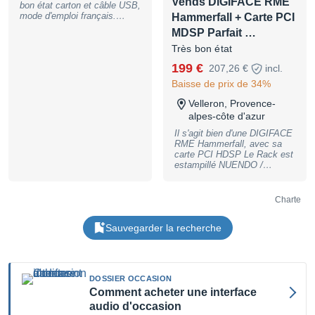
Vends DiGIFACE RME
bon état carton et câble USB,
mode d'emploi français.
Hammerfall + Carte PCI
Garantie : 3 mois. Frais de
MDSP Parfait …
port offerts ; Règlement CB,
PAYPAL, SOFINCO. Pour
Très bon état
toute commande, merci de
199 €
207,26 €
incl.
nous contacter au
05.56.79.34.06 pour vérifier la
Baisse de prix de 34%
disponibilité du produit.
Satifsfait ou remboursé 14
Velleron, Provence-
Jours.
alpes-côte d'azur
Il s'agit bien d'une DIGIFACE
RME Hammerfall, avec sa
carte PCI HDSP Le Rack est
estampillé NUENDO /
Steinberg parcequ'il y a eu, à
une époque, un deal entre
Steinberg et RME. Mais c'est
Charte
strictement le même produit.
La carte PCI RME HDSP en
Sauvegarder la recherche
parfait état elle aussi. Le
câble est également fourni
Fonctionne jusqu'en 96kHz -
24 Bit 3x I/O ADAT 1x I/O
spdif/AES 1x I/O Wordclock
DOSSIER OCCASION
1 sortie stereo analogique 2x
Comment acheter une interface
MIDI I/O en DIN
audio d'occasion