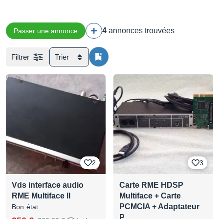
4
annonces trouvées
Passer une annonce
Filtrer
Trier
2
3
Vds interface audio
Carte RME HDSP
RME Multiface II
Multiface + Carte
PCMCIA + Adaptateur
Bon état
P…