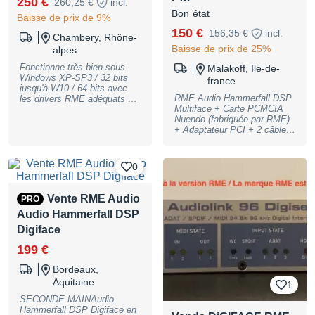
250 €
260,25 €
incl.
Bon état
Baisse de prix de 9%
150 €
156,35 €
incl.
Chambery, Rhône-
Baisse de prix de 25%
alpes
Fonctionne très bien sous
Malakoff, Ile-de-
Windows XP-SP3 / 32 bits
france
jusqu'à W10 / 64 bits avec
RME Audio Hammerfall DSP
les drivers RME adéquats à
Multiface + Carte PCMCIA
télécharger. Pas testé sous
Nuendo (fabriquée par RME)
W11. Utilisée dans mon
+ Adaptateur PCI + 2 câbles
home cinéma pour enregistrer
Firewire Hdsp: 1 de 50 cm +
et écouter du 5.1 ainsi que
1 de 3m (légèrement
pour mes travaux
endommagé) + 1
d'enregistrement en binaural.
0
Alimentation + 1 Manuel
En application semi-pro,
Quelques traces d'usure.
donc. et déposée pour cause
de PC/tour non compatible
Vente RME Audio
PRO
avec W11 ...
Audio Hammerfall DSP
Digiface
199 €
Bordeaux,
Aquitaine
1
SECONDE MAINAudio
Hammerfall DSP Digiface en