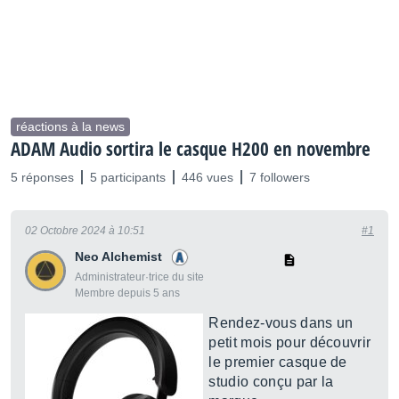
réactions à la news
ADAM Audio sortira le casque H200 en novembre
5 réponses
5 participants
446 vues
7 followers
02 Octobre 2024 à 10:51
#1
Neo Alchemist
Administrateur·trice du site
Membre depuis 5 ans
Rendez-vous dans un
petit mois pour découvrir
le premier casque de
studio conçu par la