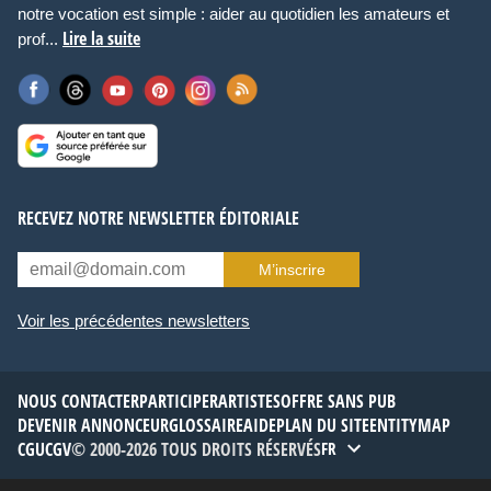
notre vocation est simple : aider au quotidien les amateurs et
Lire la suite
prof...
RECEVEZ NOTRE NEWSLETTER ÉDITORIALE
M’inscrire
Voir les précédentes newsletters
NOUS CONTACTER
PARTICIPER
ARTISTES
OFFRE SANS PUB
DEVENIR ANNONCEUR
GLOSSAIRE
AIDE
PLAN DU SITE
ENTITYMAP
CGU
CGV
© 2000-2026 TOUS DROITS RÉSERVÉS
FR