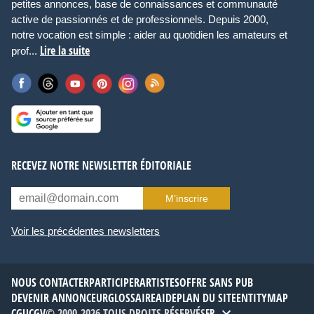
petites annonces, base de connaissances et communauté
active de passionnés et de professionnels. Depuis 2000,
notre vocation est simple : aider au quotidien les amateurs et
Lire la suite
prof...
RECEVEZ NOTRE NEWSLETTER ÉDITORIALE
M’inscrire
Voir les précédentes newsletters
NOUS CONTACTER
PARTICIPER
ARTISTES
OFFRE SANS PUB
DEVENIR ANNONCEUR
GLOSSAIRE
AIDE
PLAN DU SITE
ENTITYMAP
CGU
CGV
© 2000-2026 TOUS DROITS RÉSERVÉS
FR