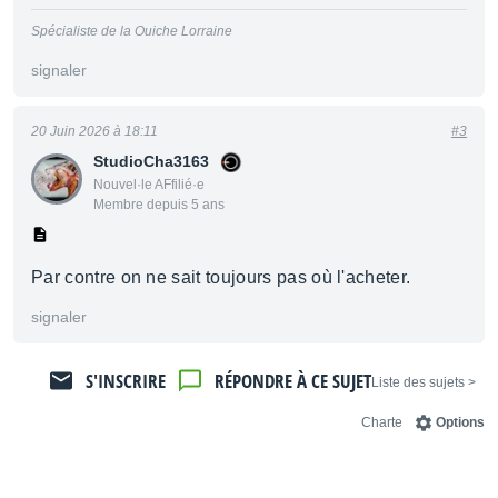
Spécialiste de la Ouiche Lorraine
signaler
20 Juin 2026 à 18:11
#3
StudioCha3163
Nouvel·le AFfilié·e
Membre depuis 5 ans
Par contre on ne sait toujours pas où l'acheter.
signaler
S'INSCRIRE
RÉPONDRE À CE SUJET
< Liste des sujets
Charte
Options