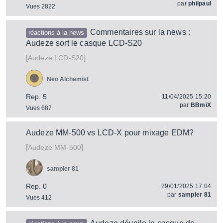
par
philpaul
Vues 2822
Commentaires sur la news :
réactions à la news
Audeze sort le casque LCD-S20
[
]
LCD-S20
Audeze
Neo Alchemist
Rep. 5
11/04/2025 15:20
par
BBmiX
Vues 687
Audeze MM-500 vs LCD-X pour mixage EDM?
[
]
MM-500
Audeze
sampler 81
Rep. 0
29/01/2025 17:04
par
sampler 81
Vues 412