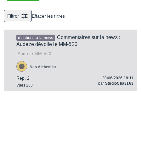
de proposer l'écoute la plus détaillée possible, quitte à ce
que cette dernière ne soit pas très agréable...
Filtrer
Effacer les filtres
Commentaires sur la news :
réactions à la news
Audeze dévoile le MM-520
[
]
MM-520
Audeze
Neo Alchemist
Rep. 2
20/06/2026 18:11
par
StudioCha3163
Vues 258