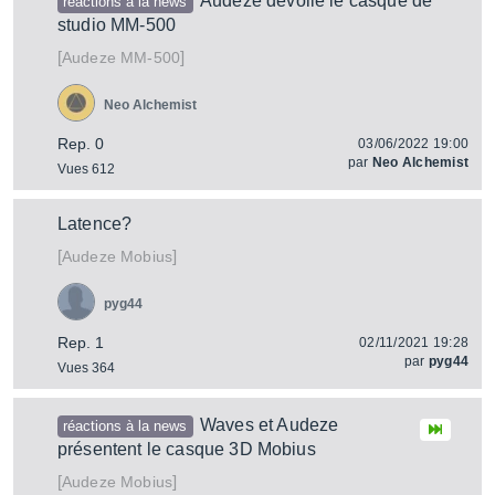
Audeze dévoile le casque de
réactions à la news
studio MM-500
[
]
MM-500
Audeze
Neo Alchemist
Rep. 0
03/06/2022 19:00
par
Neo Alchemist
Vues 612
Latence?
[
]
Mobius
Audeze
pyg44
Rep. 1
02/11/2021 19:28
par
pyg44
Vues 364
Waves et Audeze
réactions à la news
présentent le casque 3D Mobius
[
]
Mobius
Audeze