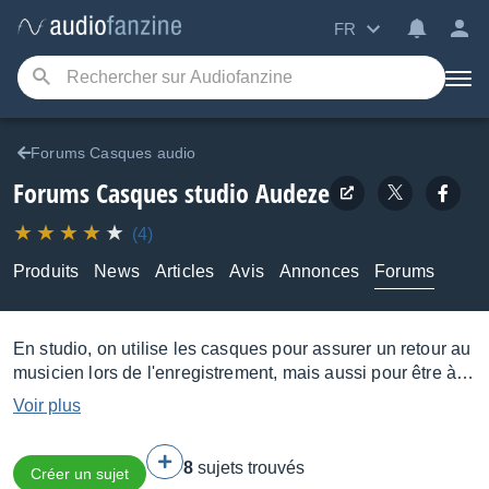
FR
Forums Casques audio
Forums Casques studio Audeze
(4)
Produits
News
Articles
Avis
Annonces
Forums
En studio, on utilise les casques pour assurer un retour au
musicien lors de l'enregistrement, mais aussi pour être à
l'affût du moindre défaut qui passerait inaperçu sur une
Voir plus
paire d'enceintes au moment de la prise (trackting), de
l'editing, du mixage ou du mastering. Les casques utilisés
8
sujets trouvés
pour ces tâches sont généralement fermés et se doivent
Créer un sujet