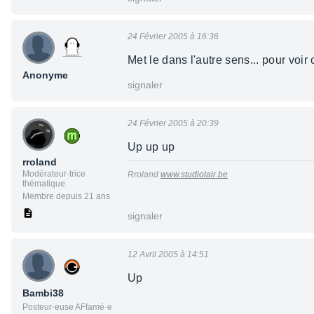
24 Février 2005 à 16:36
Met le dans l'autre sens... pour voir
Anonyme
signaler
24 Février 2005 à 20:39
Up up up
rroland
Modérateur·trice
Rroland
www.studiolair.be
thématique
Membre depuis 21 ans
signaler
12 Avril 2005 à 14:51
Up
Bambi38
Posteur·euse AFfamé·e