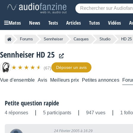
Matos
News
Tests
Articles
Tutos
Vidéos
A
Forums
Sennheiser
Casques
Studio
HD 25
Sennheiser HD 25
Déposer un avis
(67)
Vue d’ensemble
Avis
Meilleurs prix
Petites annonces
For
Petite question rapide
4 réponses
5 participants
947 vues
1 foll
24 Février 2005 à 16:29