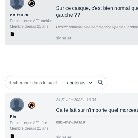
Sur ce casque, c'est bien normal que j
onitsuka
gauche ??
Posteur·euse AFfranchi·e
Membre depuis 21 ans
Http://fr.audiofanzine.com/services/petites_an
signaler
24 Février 2005 à 16:34
Ca le fait sur n'importe quel morceau
Fix
http://www.pasd.fr
Posteur·euse AFfolé·e
Membre depuis 21 ans
signaler