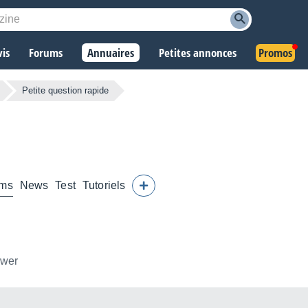
vis
Forums
Annuaires
Petites annonces
Promos
Petite question rapide
ums
News
Test
Tutoriels
ower