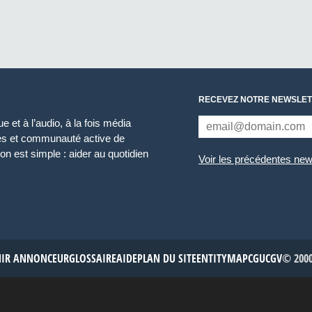
RECEVEZ NOTRE NEWSLET
 et à l’audio, à la fois média
ces et communauté active de
n est simple : aider au quotidien
Voir les précédentes new
NIR ANNONCEUR
GLOSSAIRE
AIDE
PLAN DU SITE
ENTITYMAP
CGU
CGV
© 2000