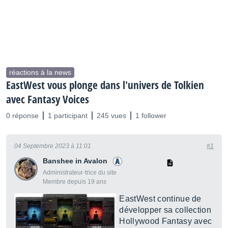
réactions à la news
EastWest vous plonge dans l'univers de Tolkien
avec Fantasy Voices
0 réponse
1 participant
245 vues
1 follower
04 Septembre 2023 à 11:01
#1
Banshee in Avalon
Administrateur·trice du site
Membre depuis 19 ans
EastWest continue de
développer sa collection
Hollywood Fantasy avec