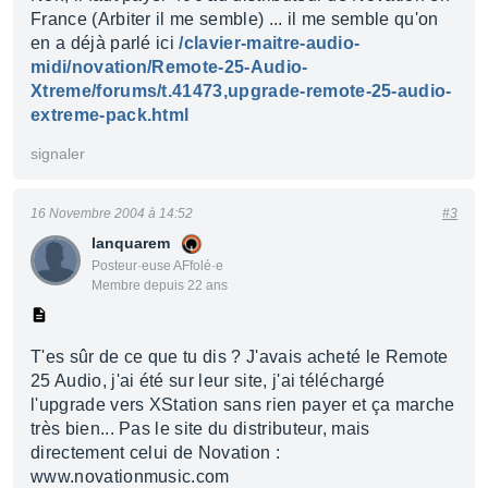
France (Arbiter il me semble) ... il me semble qu'on
en a déjà parlé ici
/clavier-maitre-audio-
midi/novation/Remote-25-Audio-
Xtreme/forums/t.41473,upgrade-remote-25-audio-
extreme-pack.html
signaler
16 Novembre 2004 à 14:52
#3
lanquarem
Posteur·euse AFfolé·e
Membre depuis 22 ans
T'es sûr de ce que tu dis ? J'avais acheté le Remote
25 Audio, j'ai été sur leur site, j'ai téléchargé
l'upgrade vers XStation sans rien payer et ça marche
très bien... Pas le site du distributeur, mais
directement celui de Novation :
www.novationmusic.com