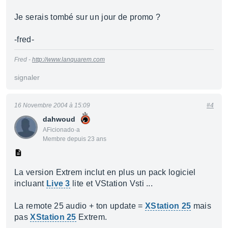
Je serais tombé sur un jour de promo ?
-fred-
Fred -
http://www.lanquarem.com
signaler
16 Novembre 2004 à 15:09
#4
dahwoud
AFicionado·a
Membre depuis 23 ans
La version Extrem inclut en plus un pack logiciel
incluant
Live 3
lite et VStation Vsti ...
La remote 25 audio + ton update =
XStation 25
mais
pas
XStation 25
Extrem.