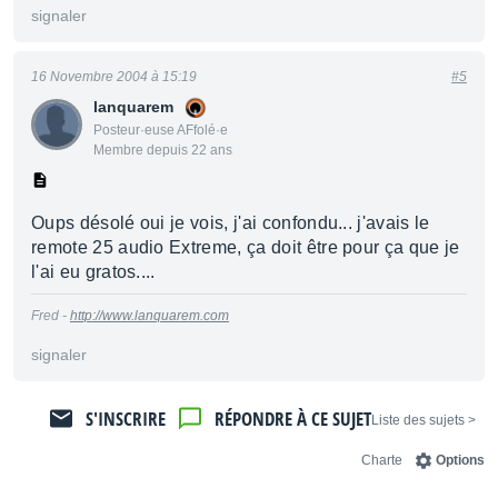
signaler
16 Novembre 2004 à 15:19
#5
lanquarem
Posteur·euse AFfolé·e
Membre depuis 22 ans
Oups désolé oui je vois, j'ai confondu... j'avais le
remote 25 audio Extreme, ça doit être pour ça que je
l'ai eu gratos....
Fred -
http://www.lanquarem.com
signaler
S'INSCRIRE
RÉPONDRE À CE SUJET
< Liste des sujets
Charte
Options