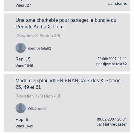
par
xtomix
Vues 727
Une ame charitable pour partager le bundle du
Remote Audio X-Trem
[
]
X-Station 49
Novation
djembefola62
Rep. 15
28/08/2007 11:11
par
djembefola62
Vues 1646
Mode d'emploi pdf EN FRANCAIS des X-Station
25, 49 et 61
[
]
X-Station 49
Novation
Oliviercool
Rep. 6
09/02/2007 20:04
par
Hotfirecaster
Vues 1649