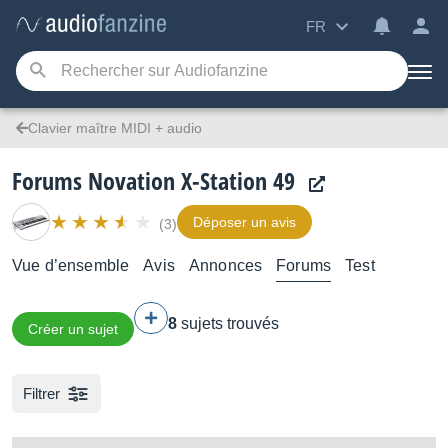
FR
Clavier maître MIDI + audio
Forums Novation X-Station 49
Déposer un avis
(3)
Vue d’ensemble
Avis
Annonces
Forums
Test
8
sujets trouvés
Créer un sujet
Filtrer