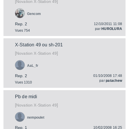
[
]
X-Station 49
Novation
Gencom
Rep. 2
12/10/2011 11:08
par
HUROLURA
Vues 754
X-Station 49 ou sh-201
[
]
X-Station 49
Novation
AaL_fr
Rep. 2
01/10/2008 17:48
par
patachew
Vues 1310
Pb de midi
[
]
X-Station 49
Novation
nempoulet
Rep. 1
10/02/2008 16:25