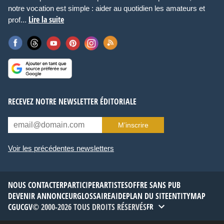
notre vocation est simple : aider au quotidien les amateurs et
Lire la suite
prof...
RECEVEZ NOTRE NEWSLETTER ÉDITORIALE
M’inscrire
Voir les précédentes newsletters
NOUS CONTACTER
PARTICIPER
ARTISTES
OFFRE SANS PUB
DEVENIR ANNONCEUR
GLOSSAIRE
AIDE
PLAN DU SITE
ENTITYMAP
CGU
CGV
© 2000-2026 TOUS DROITS RÉSERVÉS
FR