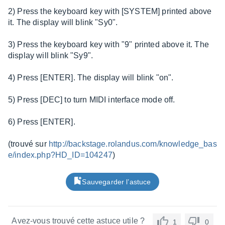
2) Press the keyboard key with [SYSTEM] printed above
it. The display will blink "Sy0".
3) Press the keyboard key with "9" printed above it. The
display will blink "Sy9".
4) Press [ENTER]. The display will blink "on".
5) Press [DEC] to turn MIDI interface mode off.
6) Press [ENTER].
(trouvé sur
http://backstage.rolandus.com/knowledge_bas
e/index.php?HD_ID=104247
)
Sauvegarder l’astuce
Avez-vous trouvé cette astuce utile ?
1
0