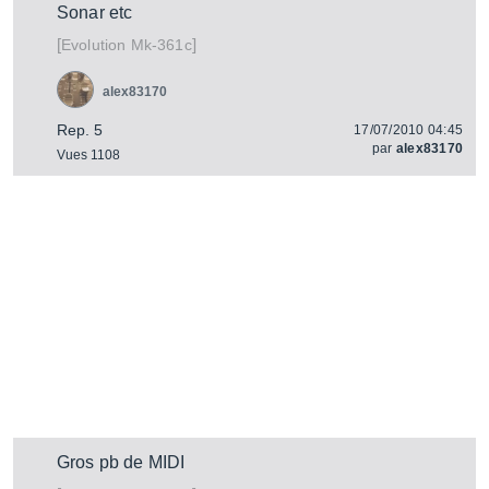
Sonar etc
[
]
Mk-361c
Evolution
alex83170
Rep. 5
17/07/2010 04:45
par
alex83170
Vues 1108
Gros pb de MIDI