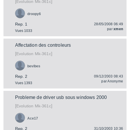
[
]
Mk-361c
Evolution
droopy6
Rep. 1
28/05/2008 06:49
par
xmen
Vues 1033
Affectation des controleurs
[
]
Mk-361c
Evolution
bevibes
Rep. 2
09/12/2003 08:43
par
Anonyme
Vues 1393
Probleme de driver usb sous windows 2000
[
]
Mk-361c
Evolution
Ace17
Rep. 2
31/10/2003 10:36