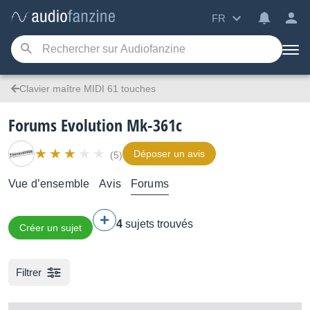
FR
Clavier maître MIDI 61 touches
Forums Evolution Mk-361c
Déposer un avis
(5)
Vue d’ensemble
Avis
Forums
4
sujets trouvés
Créer un sujet
Filtrer