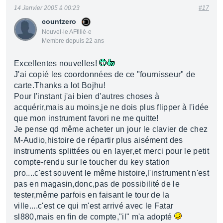
14 Janvier 2005 à 00:23
#17
countzero
Nouvel·le AFfilié·e
Membre depuis 22 ans
Excellentes nouvelles!
J'ai copié les coordonnées de ce "fournisseur" de
carte.Thanks a lot Bojhu!
Pour l'instant j'ai bien d'autres choses à
acquérir,mais au moins,je ne dois plus flipper à l'idée
que mon instrument favori ne me quitte!
Je pense qd même acheter un jour le clavier de chez
M-Audio,histoire de répartir plus aisément des
instruments splittées ou en layer,et merci pour le petit
compte-rendu sur le toucher du key station
pro....c'est souvent le même histoire,l'instrument n'est
pas en magasin,donc,pas de possibilité de le
tester,même parfois en faisant le tour de la
ville....c'est ce qui m'est arrivé avec le Fatar
sl880,mais en fin de compte,"il" m'a adopté