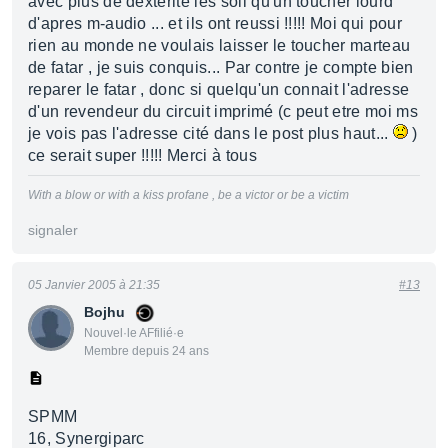
avec plus de dexterité les soli qu'un toucher lourd"
d'apres m-audio ... et ils ont reussi !!!!! Moi qui pour
rien au monde ne voulais laisser le toucher marteau
de fatar , je suis conquis... Par contre je compte bien
reparer le fatar , donc si quelqu'un connait l'adresse
d'un revendeur du circuit imprimé (c peut etre moi ms
je vois pas l'adresse cité dans le post plus haut...
)
ce serait super !!!!! Merci à tous
With a blow or with a kiss profane , be a victor or be a victim
signaler
05 Janvier 2005 à 21:35
#13
Bojhu
Nouvel·le AFfilié·e
Membre depuis 24 ans
SPMM
16, Synergiparc