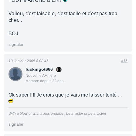
TOUT MARCHE BIEN !
Voilou, c'est faisable, c'est facile et c'est pas trop
cher...
BOJ
signaler
13 Janvier 2005 à 08:46
#16
fuckingot666
Nouvel·le AFfilié·e
Membre depuis 22 ans
Ok super !!!! Je crois que je vais me laisser tenté ...
With a blow or with a kiss profane , be a victor or be a victim
signaler