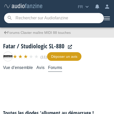
FR
Forums Clavier maître MIDI 88 touches
Fatar / Studiologic SL-880
Déposer un avis
(11)
Vue d’ensemble
Avis
Forums
Toutes les diodes 'allument au démarrage !