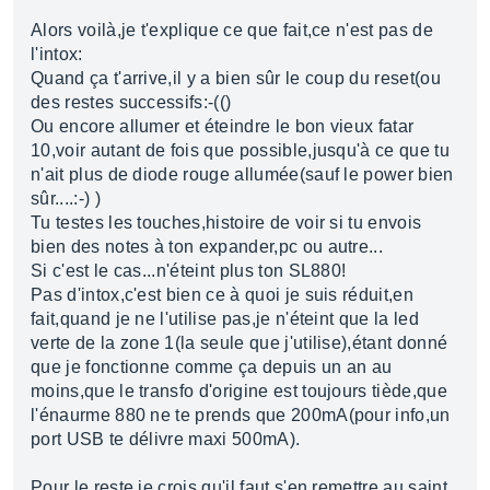
Alors voilà,je t'explique ce que fait,ce n'est pas de
l'intox:
Quand ça t'arrive,il y a bien sûr le coup du reset(ou
des restes successifs:-(()
Ou encore allumer et éteindre le bon vieux fatar
10,voir autant de fois que possible,jusqu'à ce que tu
n'ait plus de diode rouge allumée(sauf le power bien
sûr....:-) )
Tu testes les touches,histoire de voir si tu envois
bien des notes à ton expander,pc ou autre...
Si c'est le cas...n'éteint plus ton SL880!
Pas d'intox,c'est bien ce à quoi je suis réduit,en
fait,quand je ne l'utilise pas,je n'éteint que la led
verte de la zone 1(la seule que j'utilise),étant donné
que je fonctionne comme ça depuis un an au
moins,que le transfo d'origine est toujours tiède,que
l'énaurme 880 ne te prends que 200mA(pour info,un
port USB te délivre maxi 500mA).
Pour le reste je crois qu'il faut s'en remettre au saint