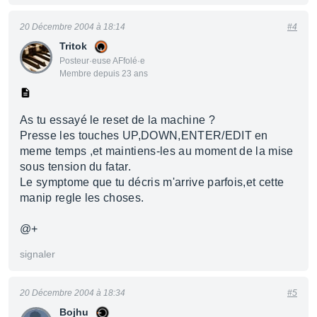
20 Décembre 2004 à 18:14
#4
Tritok
Posteur·euse AFfolé·e
Membre depuis 23 ans
As tu essayé le reset de la machine ?
Presse les touches UP,DOWN,ENTER/EDIT en
meme temps ,et maintiens-les au moment de la mise
sous tension du fatar.
Le symptome que tu décris m'arrive parfois,et cette
manip regle les choses.
@+
signaler
20 Décembre 2004 à 18:34
#5
Bojhu