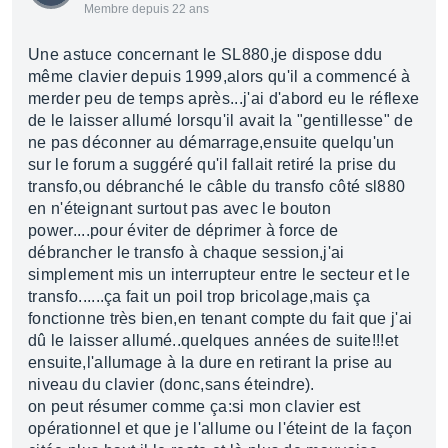
Membre depuis 22 ans
Une astuce concernant le SL880,je dispose ddu
même clavier depuis 1999,alors qu'il a commencé à
merder peu de temps après...j'ai d'abord eu le réflexe
de le laisser allumé lorsqu'il avait la "gentillesse" de
ne pas déconner au démarrage,ensuite quelqu'un
sur le forum a suggéré qu'il fallait retiré la prise du
transfo,ou débranché le câble du transfo côté sl880
en n'éteignant surtout pas avec le bouton
power....pour éviter de déprimer à force de
débrancher le transfo à chaque session,j'ai
simplement mis un interrupteur entre le secteur et le
transfo......ça fait un poil trop bricolage,mais ça
fonctionne très bien,en tenant compte du fait que j'ai
dû le laisser allumé..quelques années de suite!!!et
ensuite,l'allumage à la dure en retirant la prise au
niveau du clavier (donc,sans éteindre).
on peut résumer comme ça:si mon clavier est
opérationnel et que je l'allume ou l'éteint de la façon