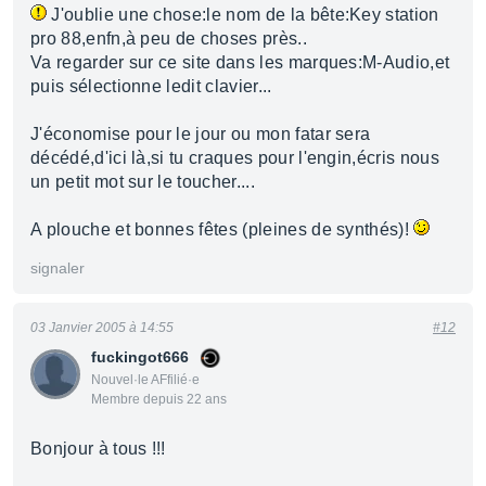
J'oublie une chose:le nom de la bête:Key station
pro 88,enfn,à peu de choses près..
Va regarder sur ce site dans les marques:M-Audio,et
puis sélectionne ledit clavier...
J'économise pour le jour ou mon fatar sera
décédé,d'ici là,si tu craques pour l'engin,écris nous
un petit mot sur le toucher....
A plouche et bonnes fêtes (pleines de synthés)!
signaler
03 Janvier 2005 à 14:55
#12
fuckingot666
Nouvel·le AFfilié·e
Membre depuis 22 ans
Bonjour à tous !!!