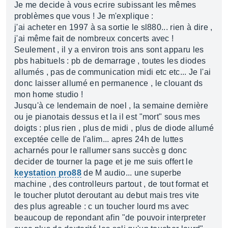
Je me decide à vous ecrire subissant les mêmes
problèmes que vous ! Je m'explique :
j'ai acheter en 1997 à sa sortie le sl880... rien à dire ,
j'ai même fait de nombreux concerts avec !
Seulement , il y a environ trois ans sont apparu les
pbs habituels : pb de demarrage , toutes les diodes
allumés , pas de communication midi etc etc... Je l'ai
donc laisser allumé en permanence , le clouant ds
mon home studio !
Jusqu'à ce lendemain de noel , la semaine dernière
ou je pianotais dessus et la il est "mort" sous mes
doigts : plus rien , plus de midi , plus de diode allumé
exceptée celle de l'alim... apres 24h de luttes
acharnés pour le rallumer sans succès g donc
decider de tourner la page et je me suis offert le
keystation pro88
de M audio... une superbe
machine , des controlleurs partout , de tout format et
le toucher plutot deroutant au debut mais tres vite
des plus agreable : c un toucher lourd ms avec
beaucoup de repondant afin "de pouvoir interpreter