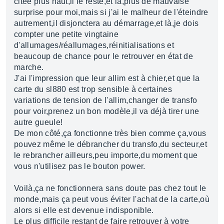
citée plus haut,il le reste,et là,plus de mauvaise
surprise pour moi,mais si j'ai le malheur de l'éteindre
autrement,il disjonctera au démarrage,et là,je dois
compter une petite vingtaine
d'allumages/réallumages,réinitialisations et
beaucoup de chance pour le retrouver en état de
marche.
J'ai l'impression que leur allim est à chier,et que la
carte du sl880 est trop sensible à certaines
variations de tension de l'allim,changer de transfo
pour voir,prenez un bon modèle,il va déjà tirer une
autre gueule!
De mon côté,ça fonctionne très bien comme ça,vous
pouvez même le débrancher du transfo,du secteur,et
le rebrancher ailleurs,peu importe,du moment que
vous n'utilisez pas le bouton power.
Voilà,ça ne fonctionnera sans doute pas chez tout le
monde,mais ça peut vous éviter l'achat de la carte,où
alors si elle est devenue indisponible.
Le plus difficile restant de faire retrouver à votre