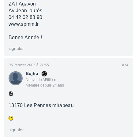
ZA l'Agavon
Av Jean jaurès
04 42 02 88 90
www.spmm.fr
Bonne Année !
signaler
05 Janvier 2005 à 21:55
#14
Bojhu
Nouvel·le AFfilié·e
Membre depuis 24 ans
13170 Les Pennes mirabeau
signaler