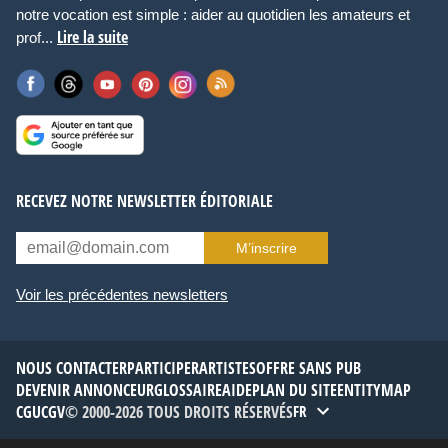
notre vocation est simple : aider au quotidien les amateurs et
Lire la suite
prof...
RECEVEZ NOTRE NEWSLETTER ÉDITORIALE
M’inscrire
Voir les précédentes newsletters
NOUS CONTACTER
PARTICIPER
ARTISTES
OFFRE SANS PUB
DEVENIR ANNONCEUR
GLOSSAIRE
AIDE
PLAN DU SITE
ENTITYMAP
CGU
CGV
© 2000-2026 TOUS DROITS RÉSERVÉS
FR