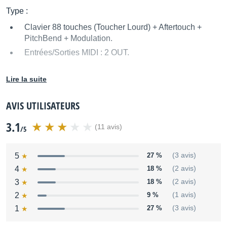
Type :
Clavier 88 touches (Toucher Lourd) + Aftertouch +
PitchBend + Modulation.
Entrées/Sorties MIDI : 2 OUT.
Source : Fatar / Studiologic
Lire la suite
AVIS UTILISATEURS
3.1
(11 avis)
/5
5
27 %
(3 avis)
4
18 %
(2 avis)
3
18 %
(2 avis)
2
9 %
(1 avis)
1
27 %
(3 avis)