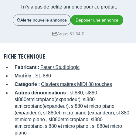
Il n’y a pas de petite annonce pour ce produit.
Alerte nouvelle annonce
Déposer une annonce
Argus 81,34 €
FICHE TECHNIQUE
Fabricant :
Fatar / Studiologic
Modèle :
SL-880
Catégorie :
Claviers maîtres MIDI 88 touches
Autres dénominations :
sl 880, sl880,
sl880etmicropiano(expandeur), sl880
etmicropiano(expandeur), sl880 et micro piano
(expandeur), sl 880et micro piano (expandeur), sl 880
et micro piano , sl880etmicropiano, sl880
etmicropiano, sl880 et micro piano , sl 880et micro
piano