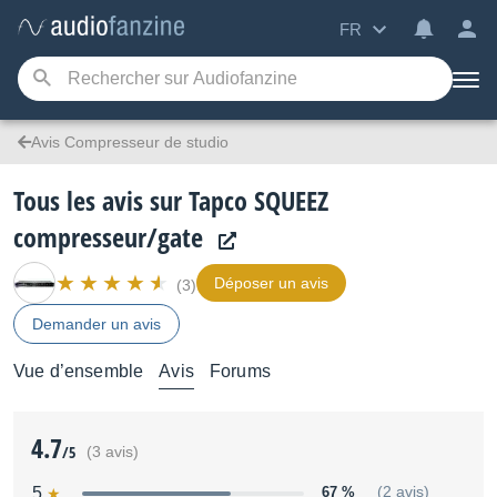
FR
Avis Compresseur de studio
Tous les avis sur Tapco SQUEEZ
compresseur/gate
Déposer un avis
(3)
Demander un avis
Vue d’ensemble
Avis
Forums
4.7
/5
(3 avis)
5
67 %
(2 avis)