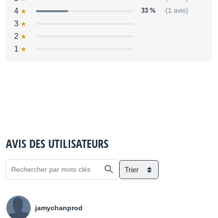
4
33 %
(1 avis)
3
2
1
AVIS DES UTILISATEURS
Trier
jamychanprod