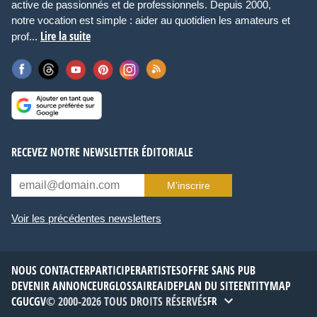
active de passionnés et de professionnels. Depuis 2000,
notre vocation est simple : aider au quotidien les amateurs et
Lire la suite
prof...
RECEVEZ NOTRE NEWSLETTER ÉDITORIALE
M’inscrire
Voir les précédentes newsletters
NOUS CONTACTER
PARTICIPER
ARTISTES
OFFRE SANS PUB
DEVENIR ANNONCEUR
GLOSSAIRE
AIDE
PLAN DU SITE
ENTITYMAP
CGU
CGV
© 2000-2026 TOUS DROITS RÉSERVÉS
FR