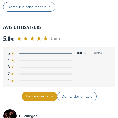
Remplir la fiche technique
AVIS UTILISATEURS
5.0
(1 avis)
/5
5
100 %
(1 avis)
4
3
2
1
Déposer un avis
Demander un avis
El Villegas