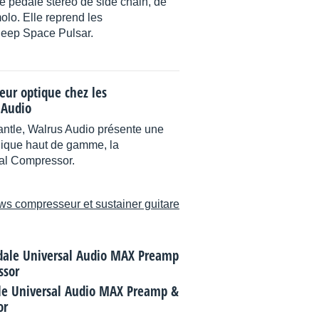
e pédale stéréo de side chain, de
lo. Elle reprend les
 Deep Space Pulsar.
ur optique chez les
 Audio
antle, Walrus Audio présente une
gique haut de gamme, la
al Compressor.
ws compresseur et sustainer guitare
ale Universal Audio MAX Preamp &
or