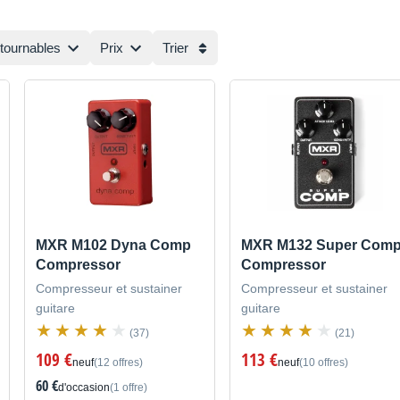
ntournables
Prix
Trier
MXR M102 Dyna Comp
MXR M132 Super Com
Compressor
Compressor
Compresseur et sustainer
Compresseur et sustainer
guitare
guitare
(37)
(21)
109 €
113 €
neuf
(12 offres)
neuf
(10 offres)
60 €
d'occasion
(1 offre)