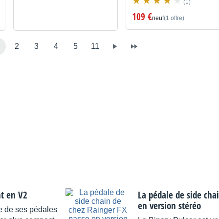
(1)
109 €
neuf
(1 offre)
2
3
4
5
11
nt en V2
La pédale de side cha
en version stéréo
e de ses pédales