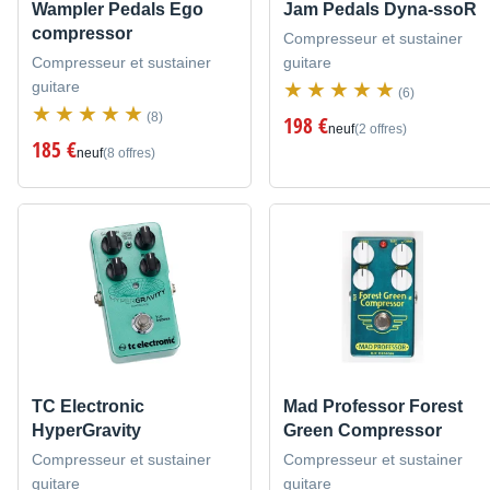
Wampler Pedals Ego
Jam Pedals Dyna-ssoR
compressor
Compresseur et sustainer
Compresseur et sustainer
guitare
guitare
(6)
(8)
198 €
neuf
(2 offres)
185 €
neuf
(8 offres)
TC Electronic
Mad Professor Forest
HyperGravity
Green Compressor
Compresseur et sustainer
Compresseur et sustainer
guitare
guitare