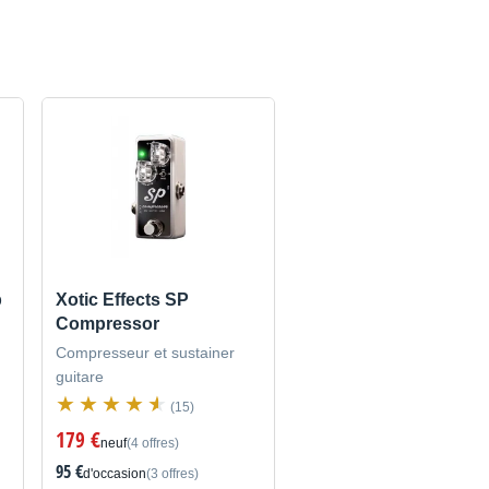
p
Xotic Effects SP
Compressor
Compresseur et sustainer
guitare
(15)
179 €
neuf
(4 offres)
95 €
d'occasion
(3 offres)