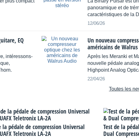
ier plus compact
La Binary Pulsar est un
panoramique et de trémo
caractéristiques de la
12/06/26
uitare, EQ
Un nouveau compresse
américains de Walrus
re, intéressons-
Après les Meranki et M
ique,
nouvelle pédale analo
Thorn.
Highpoint Analog Optic
22/04/26
Toutes les ne
e la pédale de compression Universal
Test de la péd
UAFX Teletronix LA-2A
Dual Compress