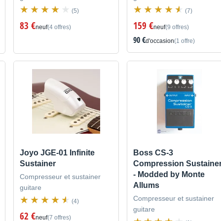
(5)
(7)
83 €
159 €
neuf
(4 offres)
neuf
(9 offres)
90 €
d'occasion
(1 offre)
Joyo JGE-01 Infinite
Boss CS-3
Sustainer
Compression Sustaine
- Modded by Monte
Compresseur et sustainer
Allums
guitare
Compresseur et sustainer
(4)
guitare
62 €
neuf
(7 offres)