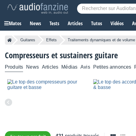
Matos
News
Tests
Articles
Tutos
Vidéos
A
Guitares
Effets
Traitements dynamiques et de volume
Compresseurs et sustainers guitare
Produits
News
Articles
Médias
Avis
Petites annonces
421
produits trouvés