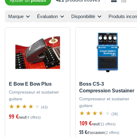
Ajouter un
produit
Marque
Évaluation
Disponibilité
Produits inco
E Bow E Bow Plus
Boss CS-3
Compression Sustainer
Compresseur et sustainer
guitare
Compresseur et sustainer
guitare
(43)
(38)
99 €
neuf
(4 offres)
109 €
neuf
(11 offres)
55 €
d'occasion
(2 offres)