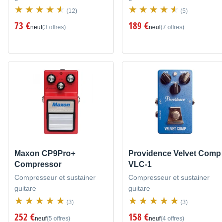
(12)
(5)
73 €
189 €
neuf
(3 offres)
neuf
(7 offres)
Maxon CP9Pro+
Providence Velvet Comp
Compressor
VLC-1
Compresseur et sustainer
Compresseur et sustainer
guitare
guitare
(3)
(3)
252 €
158 €
neuf
(5 offres)
neuf
(4 offres)