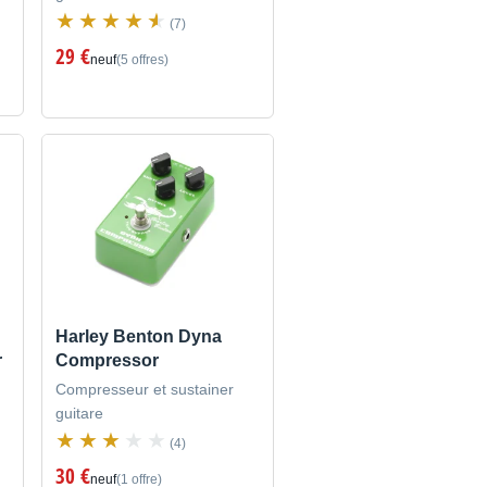
(7)
29 €
neuf
(5 offres)
Harley Benton Dyna
r
Compressor
Compresseur et sustainer
guitare
(4)
30 €
neuf
(1 offre)