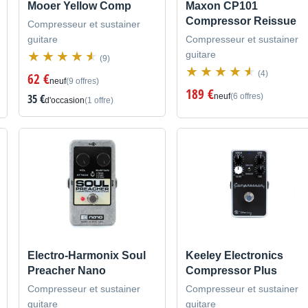
Mooer Yellow Comp
Maxon CP101
Compressor Reissue
Compresseur et sustainer
guitare
Compresseur et sustainer
guitare
(9)
(4)
62 €
neuf
(9 offres)
189 €
35 €
neuf
(6 offres)
d'occasion
(1 offre)
Electro-Harmonix Soul
Keeley Electronics
Preacher Nano
Compressor Plus
Compresseur et sustainer
Compresseur et sustainer
guitare
guitare