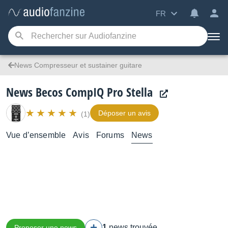
FR
News Compresseur et sustainer guitare
News Becos CompIQ Pro Stella
Déposer un avis
(1)
Vue d’ensemble
Avis
Forums
News
1
news trouvée
Proposer une news