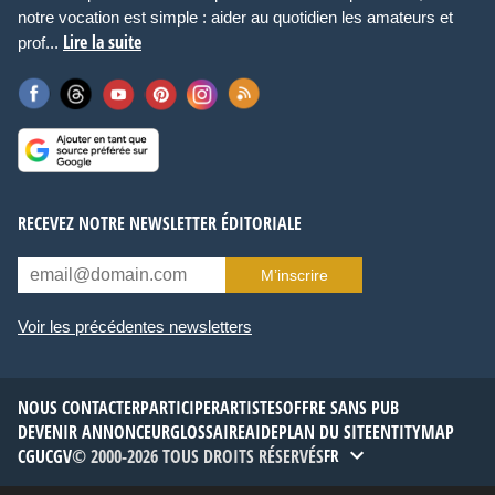
notre vocation est simple : aider au quotidien les amateurs et
Lire la suite
prof...
RECEVEZ NOTRE NEWSLETTER ÉDITORIALE
M’inscrire
Voir les précédentes newsletters
NOUS CONTACTER
PARTICIPER
ARTISTES
OFFRE SANS PUB
DEVENIR ANNONCEUR
GLOSSAIRE
AIDE
PLAN DU SITE
ENTITYMAP
CGU
CGV
© 2000-2026 TOUS DROITS RÉSERVÉS
FR