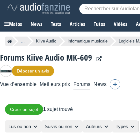
Matos
News
Tests
Articles
Tutos
Vidéos
A
...
Kiive Audio
Informatique musicale
Logiciels 
Forums Kiive Audio MK-609
Déposer un avis
Vue d’ensemble
Meilleurs prix
Forums
News
1
sujet trouvé
Créer un sujet
Lus ou non
Suivis ou non
Auteurs
Types