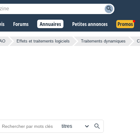
vis
Forums
Annuaires
Petites annonces
Promos
MAO
Effets et traitements logiciels
Traitements dynamiques
C