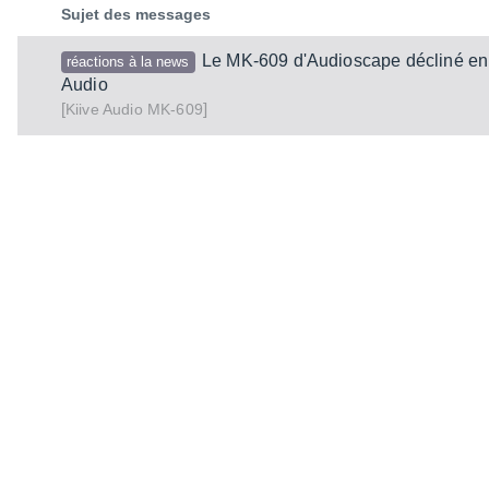
Sujet des messages
Le MK-609 d'Audioscape décliné en 
réactions à la news
Audio
[
]
MK-609
Kiive Audio