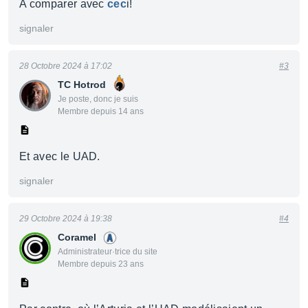
A comparer avec
cec
i!
signaler
28 Octobre 2024 à 17:02
#3
TC Hotrod
Je poste, donc je suis
Membre depuis 14 ans
Et avec le UAD.
signaler
29 Octobre 2024 à 19:38
#4
Coramel
Administrateur·trice du site
Membre depuis 23 ans