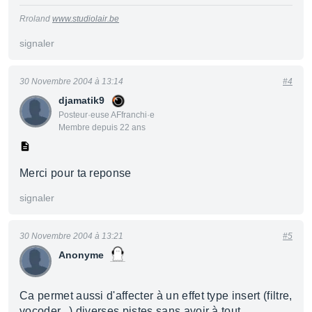
Rroland
www.studiolair.be
signaler
30 Novembre 2004 à 13:14
#4
djamatik9
Posteur·euse AFfranchi·e
Membre depuis 22 ans
Merci pour ta reponse
signaler
30 Novembre 2004 à 13:21
#5
Anonyme
Ca permet aussi d'affecter à un effet type insert (filtre,
vocoder...) diverses pistes sans avoir à tout