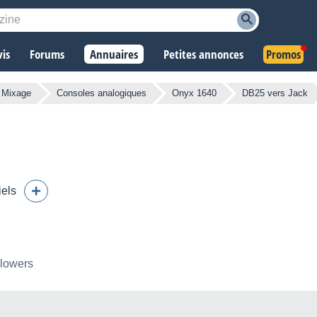
vis
Forums
Annuaires
Petites annonces
Promos
 Mixage
Consoles analogiques
Onyx 1640
DB25 vers Jack
iels
llowers