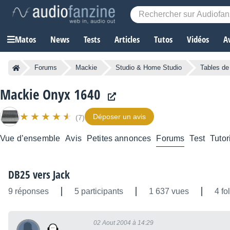
Matos
News
Tests
Articles
Tutos
Vidéos
A
Forums
Mackie
Studio & Home Studio
Tables de
Mackie Onyx 1640
Déposer un avis
(7)
Vue d’ensemble
Avis
Petites annonces
Forums
Test
Tutor
DB25 vers Jack
9 réponses
5 participants
1 637 vues
4 fo
02 Aout 2004 à 14:29