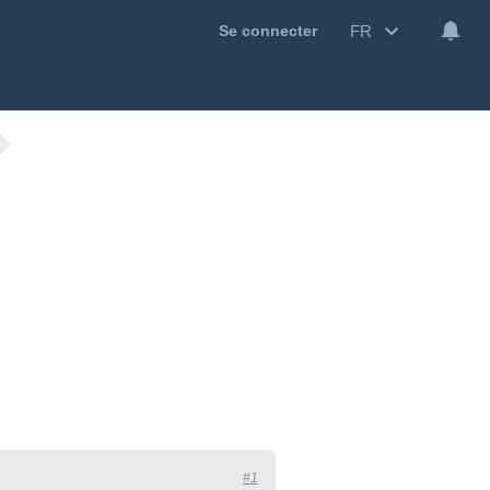
FR
Se connecter
#1