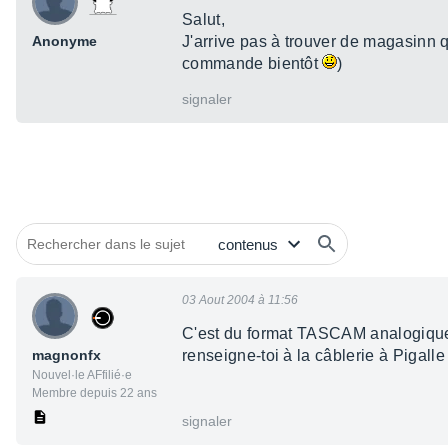
Salut,
Anonyme
J'arrive pas à trouver de magasinn qu
commande bientôt
)
signaler
03 Aout 2004 à 11:56
C'est du format TASCAM analogique 
magnonfx
renseigne-toi à la câblerie à Pigalle
Nouvel·le AFfilié·e
Membre depuis 22 ans
signaler