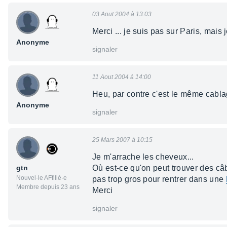
03 Aout 2004 à 13:03
Merci ... je suis pas sur Paris, mais j
Anonyme
signaler
11 Aout 2004 à 14:00
Heu, par contre c'est le même cabla
Anonyme
signaler
25 Mars 2007 à 10:15
Je m'arrache les cheveux...
gtn
Où est-ce qu'on peut trouver des câ
Nouvel·le AFfilié·e
pas trop gros pour rentrer dans une
Membre depuis 23 ans
Merci
signaler