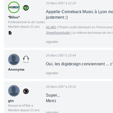
25 Mars 2007 à 12:29
Appelle Comeback Music à Lyon mardi
*Bilou*
justement ;)
Professionnel·le de l’audio
Membre depuis 22 ans
HLABS
| Périphs audio fabriqués en France pour 
ShowRoomAudio
| Le référent technique de vos 
signaler
26 Mars 2007 à 15:44
Oui, les digidesign conviennent ... c'
Anonyme
signaler
26 Mars 2007 à 19:19
Super...
gtn
Merci
Nouvel·le AFfilié·e
Membre depuis 23 ans
signaler