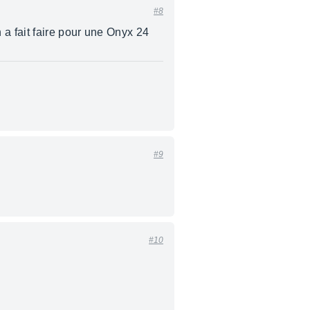
#8
a fait faire pour une Onyx 24
#9
#10