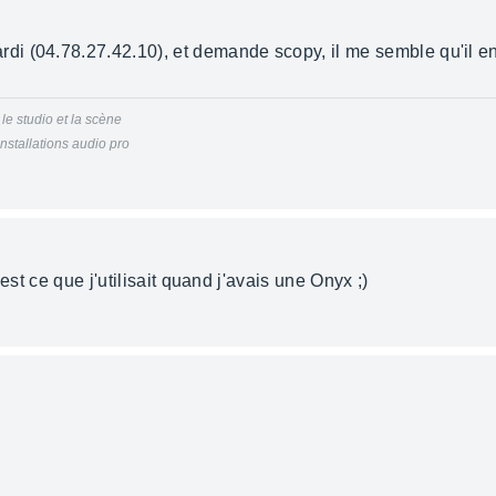
 (04.78.27.42.10), et demande scopy, il me semble qu'il en 
le studio et la scène
installations audio pro
est ce que j'utilisait quand j'avais une Onyx ;)