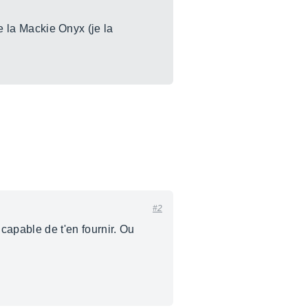
de la Mackie Onyx (je la
#2
apable de t'en fournir. Ou