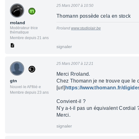
25 Mars 2007 à 10:50
Thomann possède cela en stock
rroland
Modérateur·trice
Rroland
www.studiolair.be
thématique
Membre depuis 21 ans
signaler
25 Mars 2007 à 12:21
Merci Rroland.
gtn
Chez Thomann je ne trouve que le câ
Nouvel·le AFfilié·e
[url]
https://www.thomann.fr/digid
Membre depuis 23 ans
Convient-il ?
N'y a-t-il pas un équivalent Cordial ?
Merci.
signaler