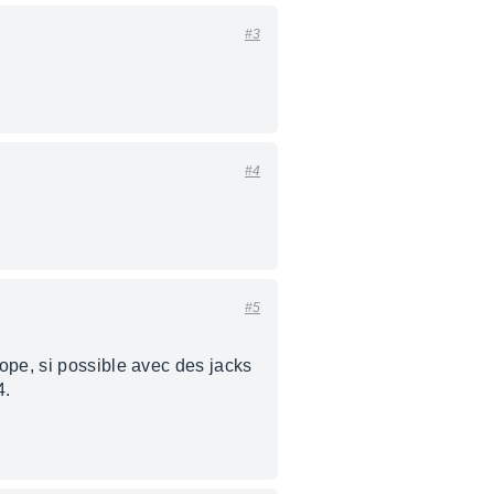
#3
#4
#5
ope, si possible avec des jacks
4.