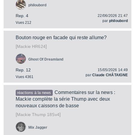
philoubord
Rep. 4
22/06/2026 21:47
par
philoubord
Vues 212
Bouton rouge en facade qui reste allume?
[
]
HR624
Mackie
Ghost Of Dreamland
Rep. 12
15/05/2026 14:49
par
Claude CHÂTAIGNE
Vues 4361
Commentaires sur la news :
réactions à la news
Mackie complète la série Thump avec deux
nouveaux caissons de basse
[
]
Thump 18Sv4
Mackie
Mix Jagger