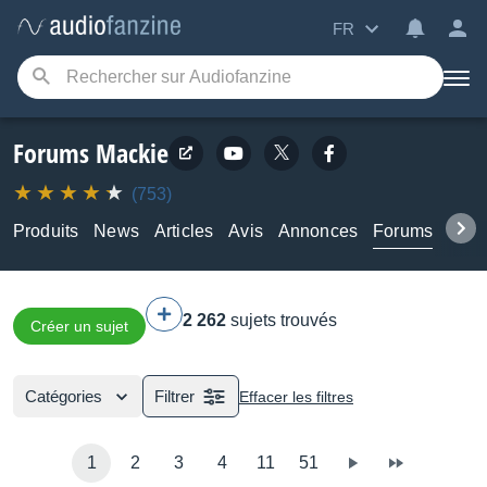
FR
Forums Mackie
(753)
Produits
News
Articles
Avis
Annonces
Forums
Tuto
2 262
sujets trouvés
Créer un sujet
Catégories
Filtrer
Effacer les filtres
1
2
3
4
11
51