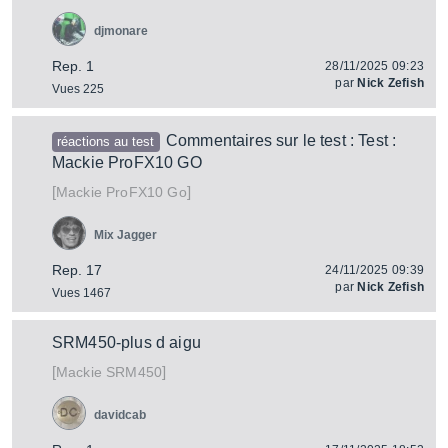
djmonare
Rep. 1
28/11/2025 09:23
par
Nick Zefish
Vues 225
Commentaires sur le test : Test :
réactions au test
Mackie ProFX10 GO
[
]
ProFX10 Go
Mackie
Mix Jagger
Rep. 17
24/11/2025 09:39
par
Nick Zefish
Vues 1467
SRM450-plus d aigu
[
]
SRM450
Mackie
davidcab