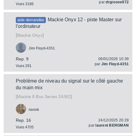
par
drgroove972
Vues 3186
Mackie Onyx 12 - piste Master sur
aide demandée
l'ordinateur
[
]
Onyx
Mackie
Jim Floyd-4351
Rep. 9
09/01/2026 10:39
par
Jim Floyd-4351
Vues 291
Problème de niveau du signal sur le côté gauche
du main mix
[
]
8 Bus Series 24/8/2
Mackie
nanok
Rep. 16
24/12/2025 20:29
par
laurent BERGMAN
Vues 4705