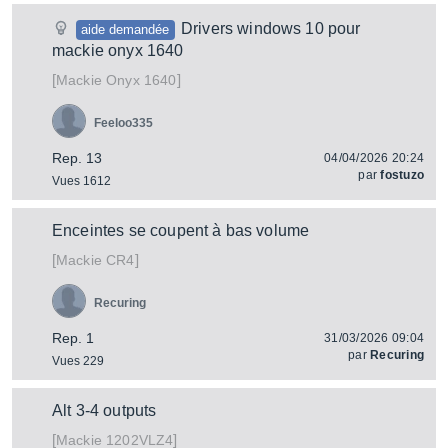
Drivers windows 10 pour
aide demandée
mackie onyx 1640
[
]
Onyx 1640
Mackie
Feeloo335
Rep. 13
04/04/2026 20:24
par
fostuzo
Vues 1612
Enceintes se coupent à bas volume
[
]
CR4
Mackie
Recuring
Rep. 1
31/03/2026 09:04
par
Recuring
Vues 229
Alt 3-4 outputs
[
]
1202VLZ4
Mackie