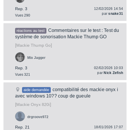
Rep. 3
12/02/2026 14:54
par
snake31
Vues 290
Commentaires sur le test : Test du
réactions au test
système de sonorisation Mackie Thump GO
[
]
Thump Go
Mackie
Mix Jagger
Rep. 3
02/02/2026 10:03
par
Nick Zefish
Vues 321
compatibilité des mackie onyx i
aide demandée
avec windows 10?? coup de gueule
[
]
Onyx 820i
Mackie
drgroove972
Rep. 21
18/01/2026 17:07