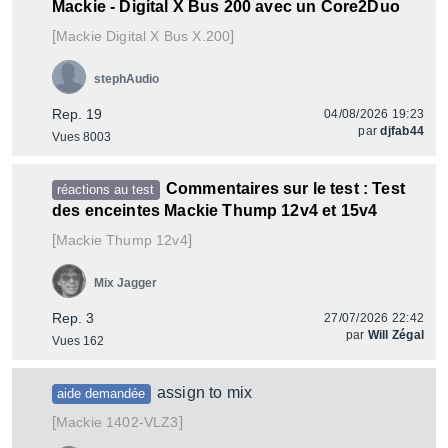
Mackie - Digital X Bus 200 avec un Core2Duo
[
]
Digital X Bus X.200
Mackie
stephAudio
Rep. 19
04/08/2026 19:23
par
djfab44
Vues 8003
Commentaires sur le test : Test
réactions au test
des enceintes Mackie Thump 12v4 et 15v4
[
]
Thump 12v4
Mackie
Mix Jagger
Rep. 3
27/07/2026 22:42
par
Will Zégal
Vues 162
assign to mix
aide demandée
[
]
1402-VLZ3
Mackie