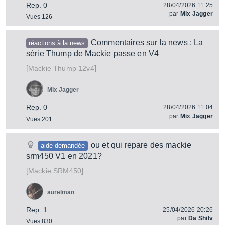
Rep. 0
28/04/2026 11:25
par
Mix Jagger
Vues 126
Commentaires sur la news : La
réactions à la news
série Thump de Mackie passe en V4
[
]
Thump 12v4
Mackie
Mix Jagger
Rep. 0
28/04/2026 11:04
par
Mix Jagger
Vues 201
ou et qui repare des mackie
aide demandée
srm450 V1 en 2021?
[
]
SRM450
Mackie
aurelman
Rep. 1
25/04/2026 20:26
par
Da Shilv
Vues 830