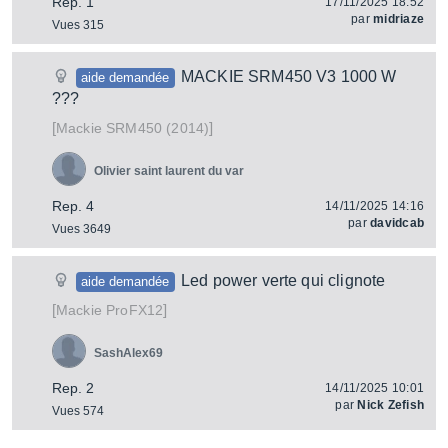
Rep. 1
17/11/2025 18:52
par
midriaze
Vues 315
MACKIE SRM450 V3 1000 W
aide demandée
???
[
]
SRM450 (2014)
Mackie
Olivier saint laurent du var
Rep. 4
14/11/2025 14:16
par
davidcab
Vues 3649
Led power verte qui clignote
aide demandée
[
]
ProFX12
Mackie
SashAlex69
Rep. 2
14/11/2025 10:01
par
Nick Zefish
Vues 574