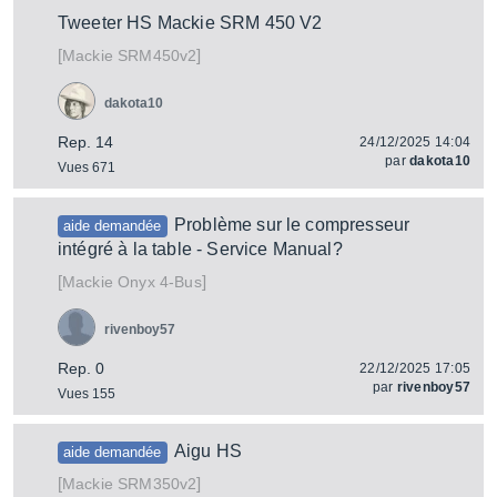
Tweeter HS Mackie SRM 450 V2
[
]
SRM450v2
Mackie
dakota10
Rep. 14
24/12/2025 14:04
par
dakota10
Vues 671
Problème sur le compresseur
aide demandée
intégré à la table - Service Manual?
[
]
Onyx 4-Bus
Mackie
rivenboy57
Rep. 0
22/12/2025 17:05
par
rivenboy57
Vues 155
Aigu HS
aide demandée
[
]
SRM350v2
Mackie