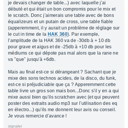
je devais changer de table...) avec laquelle j'ai
débuté et qui était un bon compromis pour le mix et
le scratch. Donc j'aimerais une table avec de bons
équalizeurs et un putain de cross, une table fiable
(apperemment, il y aurait un problème de réglage sur
le cut in time de la
HAK 360
). Par exemple,
l'amplitude de la HAK 360 va de -30db à + 10 db
pour grave et aigus et de -25db à +10 db pour les
médiums ce qui dépote pas mal alors que la rane ne
va "que" jusqu'à +6db.
Mais au final est-ce si dérangeant ? Sachant que je
mixe des sons technos acides, de la disco, du funk,
est-ce si préjudiciable que ça ? Apperemment cette
table livre un gros son mais bon...Donc s'il y en a qui
mixe aussi bien qu'ils scratchen avec (et qui peuvent
poster des extraits audio mp3 sur l'utilisation des eq
en électro...) qu'ils me donnent leur avis ou conseil.
Je vous remercie d'avance !
signaler