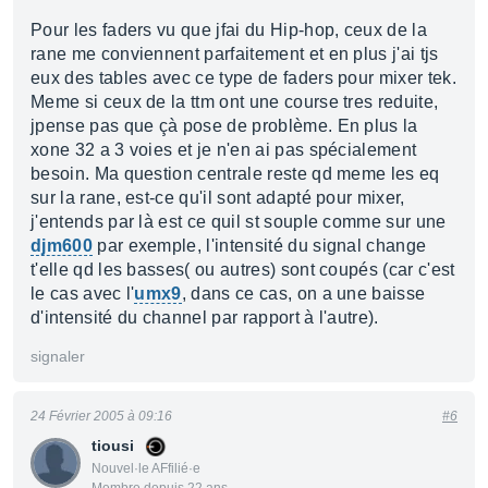
Pour les faders vu que jfai du Hip-hop, ceux de la
rane me conviennent parfaitement et en plus j'ai tjs
eux des tables avec ce type de faders pour mixer tek.
Meme si ceux de la ttm ont une course tres reduite,
jpense pas que çà pose de problème. En plus la
xone 32 a 3 voies et je n'en ai pas spécialement
besoin. Ma question centrale reste qd meme les eq
sur la rane, est-ce qu'il sont adapté pour mixer,
j'entends par là est ce quil st souple comme sur une
djm600
par exemple, l'intensité du signal change
t'elle qd les basses( ou autres) sont coupés (car c'est
le cas avec l'
umx9
, dans ce cas, on a une baisse
d'intensité du channel par rapport à l'autre).
signaler
24 Février 2005 à 09:16
#6
tiousi
Nouvel·le AFfilié·e