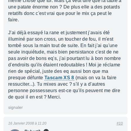
même chose que toi. Mais ça veut dire que la table a
une patate énorme non ? De plus elle a des potards
retatifs donc c'est vrai que pour le mix ça peut le
faire.
J'ai déjà essayé la rane et justement j'avais été
illuminé par son cross, un toucher de fou, il m'est
tombé sous la main tout de suite. En fait j'ai qu'une
seule inquiétude, mais bien persistance c'est de ne
pas avoir de bons eq's, j'ai pourtant lu à bon nombre
d'endroits qu'ils étaient redoutables ! Moi je réclame
rien de spécial, juste des eq aussi bon que ma
presque défunte
Tascam XS 8
(mais on va la faire
ressuciter...). Tu mixes avec ? s'il y a d'autres
personne possesseurs est-ce qu'ils peuvent me dire
de quoi il en est ? Merci.
signaler
16 Janvier 2008 à 11:20
#10