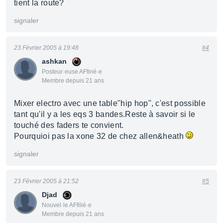
tient la route?
signaler
23 Février 2005 à 19:48
#4
ashkan
Posteur·euse AFfiné·e
Membre depuis 21 ans
Mixer electro avec une table"hip hop", c'est possible
tant qu'il y a les eqs 3 bandes.Reste à savoir si le
touché des faders te convient.
Pourquioi pas la xone 32 de chez allen&heath
signaler
23 Février 2005 à 21:52
#5
Djad
Nouvel·le AFfilié·e
Membre depuis 21 ans