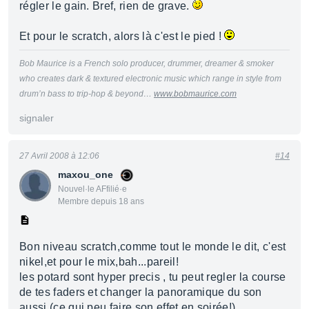
régler le gain. Bref, rien de grave.
Et pour le scratch, alors là c'est le pied !
Bob Maurice is a French solo producer, drummer, dreamer & smoker
who creates dark & textured electronic music which range in style from
drum’n bass to trip-hop & beyond…
www.bobmaurice.com
signaler
27 Avril 2008 à 12:06
#14
maxou_one
Nouvel·le AFfilié·e
Membre depuis 18 ans
Bon niveau scratch,comme tout le monde le dit, c'est
nikel,et pour le mix,bah...pareil!
les potard sont hyper precis , tu peut regler la course
de tes faders et changer la panoramique du son
aussi (ce qui peu faire son effet en soirée!)