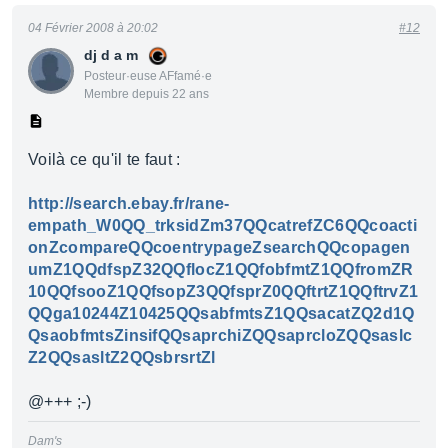
04 Février 2008 à 20:02
#12
dj d a m
Posteur·euse AFfamé·e
Membre depuis 22 ans
Voilà ce qu'il te faut :
http://search.ebay.fr/rane-
empath_W0QQ_trksidZm37QQcatrefZC6QQcoacti
onZcompareQQcoentrypageZsearchQQcopagen
umZ1QQdfspZ32QQflocZ1QQfobfmtZ1QQfromZR
10QQfsooZ1QQfsopZ3QQfsprZ0QQftrtZ1QQftrvZ1
QQga10244Z10425QQsabfmtsZ1QQsacatZQ2d1Q
QsaobfmtsZinsifQQsaprchiZQQsaprcloZQQsaslc
Z2QQsasltZ2QQsbrsrtZl
@+++ ;-)
Dam's