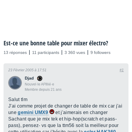
Est-ce une bonne table pour mixer électro?
13 réponses
11 participants
3 360 vues
9 followers
23 Février 2005 à 17:51
#1
Djad
Nouvel·le AFfilié·e
Membre depuis 21 ans
Salut tlm
J'ai comme projet de changer de table de mix car j'ai
une
gemini UMX9
et j'aimerais en changer
Sachant que je mix tek et hip-hop(scratch et pass-
pass), pensez- vs que la ttm56 soit la meilleur pour
cette utilisation car j'hésite avec la
ecler HAK360