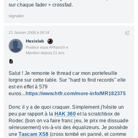
sur chaque fader + crossfad.
signaler
15 Janvier 2008 à 04:34
#7
Hexislab
Posteur·euse AFfranchi·e
Membre depuis 21 ans
Salut ! Je remonte le thread car mon portefeuille
lorgne sur cette table. Sur "hard to find records" elle
est en effet à 579
euros...
https://www.htfr.com/more-info/MR182375
Donc il y a de quoi craquer. Simplement j'hésite un
peu par rapport à la
HAK 360
et la scratchbox de
Rodec (bon on va faire franc jeu, le prix me dissuade
sérieusement) vis-à-vis des équalizeurs. Je possède
une
Tascam XS8
(cross tombé en panné, et comme