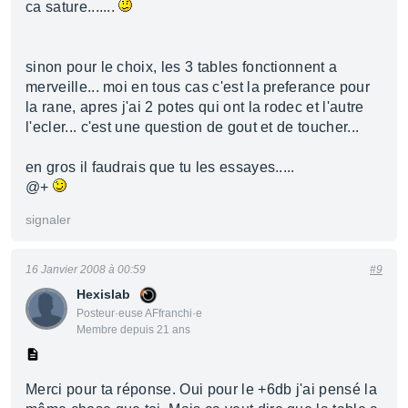
ca sature.......
sinon pour le choix, les 3 tables fonctionnent a
merveille... moi en tous cas c'est la preferance pour
la rane, apres j'ai 2 potes qui ont la rodec et l'autre
l'ecler... c'est une question de gout et de toucher...
en gros il faudrais que tu les essayes.....
@+
signaler
16 Janvier 2008 à 00:59
#9
Hexislab
Posteur·euse AFfranchi·e
Membre depuis 21 ans
Merci pour ta réponse. Oui pour le +6db j'ai pensé la