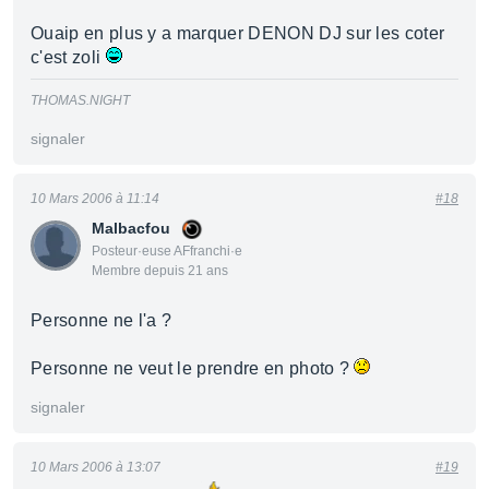
Ouaip en plus y a marquer DENON DJ sur les coter
c'est zoli
THOMAS.NIGHT
signaler
10 Mars 2006 à 11:14
#18
Malbacfou
Posteur·euse AFfranchi·e
Membre depuis 21 ans
Personne ne l'a ?
Personne ne veut le prendre en photo ?
signaler
10 Mars 2006 à 13:07
#19