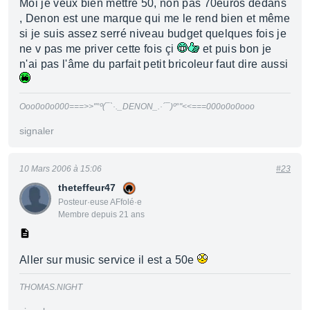
Moi je veux bien mettre 50, non pas 70euros dedans
, Denon est une marque qui me le rend bien et même
si je suis assez serré niveau budget quelques fois je
ne v pas me priver cette fois çi
et puis bon je
n'ai pas l'âme du parfait petit bricoleur faut dire aussi
Ooo0o0o000===>>"°º(¯`·._DENON_.·´¯)º°"<<===000o0o0ooo
signaler
10 Mars 2006 à 15:06
#23
theteffeur47
Posteur·euse AFfolé·e
Membre depuis 21 ans
Aller sur music service il est a 50e
THOMAS.NIGHT