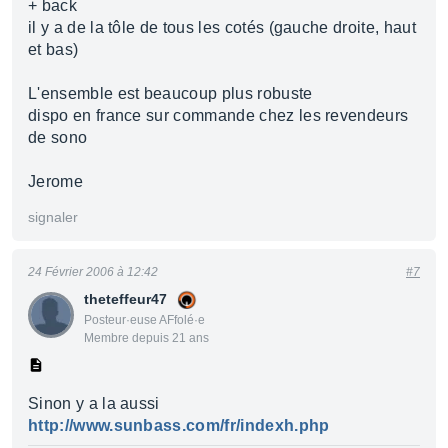
+ back
il y a de la tôle de tous les cotés (gauche droite, haut
et bas)
L'ensemble est beaucoup plus robuste
dispo en france sur commande chez les revendeurs
de sono
Jerome
signaler
24 Février 2006 à 12:42
#7
theteffeur47
Posteur·euse AFfolé·e
Membre depuis 21 ans
Sinon y a la aussi
http://www.sunbass.com/fr/indexh.php