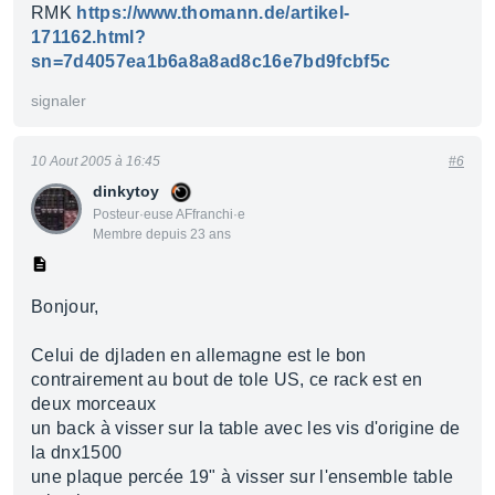
RMK
https://www.thomann.de/artikel-
171162.html?
sn=7d4057ea1b6a8a8ad8c16e7bd9fcbf5c
signaler
10 Aout 2005 à 16:45
#6
dinkytoy
Posteur·euse AFfranchi·e
Membre depuis 23 ans
Bonjour,
Celui de djladen en allemagne est le bon
contrairement au bout de tole US, ce rack est en
deux morceaux
un back à visser sur la table avec les vis d'origine de
la dnx1500
une plaque percée 19" à visser sur l'ensemble table