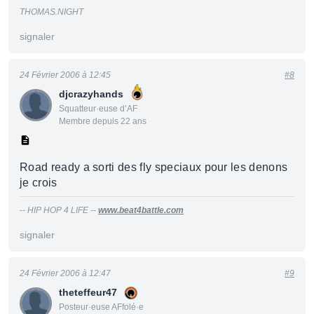
THOMAS.NIGHT
signaler
24 Février 2006 à 12:45
#8
djcrazyhands
Squatteur·euse d’AF
Membre depuis 22 ans
Road ready a sorti des fly speciaux pour les denons
je crois
-- HIP HOP 4 LIFE --
www.beat4battle.com
signaler
24 Février 2006 à 12:47
#9
theteffeur47
Posteur·euse AFfolé·e