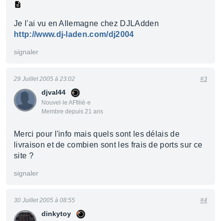
Je l'ai vu en Allemagne chez DJLAdden
http://www.dj-laden.com/dj2004
signaler
29 Juillet 2005 à 23:02
#3
djval44
Nouvel·le AFfilié·e
Membre depuis 21 ans
Merci pour l'info mais quels sont les délais de
livraison et de combien sont les frais de ports sur ce
site ?
signaler
30 Juillet 2005 à 08:55
#4
dinkytoy