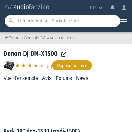
FR
Forums Console DJ 4 voies ou plus
Denon DJ DN-X1500
Déposer un avis
(8)
Vue d’ensemble
Avis
Forums
News
Rack 19" dnx-1500 (rmdj-1500)