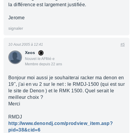
la différence est largement justifiée.
Jerome
signaler
10 Aout 2005 à 12:41
#5
Xeos
Nouvel·le AFfilié·e
Membre depuis 22 ans
Bonjour moi aussi je souhaiterai racker ma denon en
19", j'ai en vu 2 sur le net : le RMDJ-1500 (qui est sur
le site de Denon ) et le RMK 1500. Quel serait le
meilleur choix ?
Merci
RMDJ
http://www.denondj.com/prodview_item.asp?
pid=38&cid=6