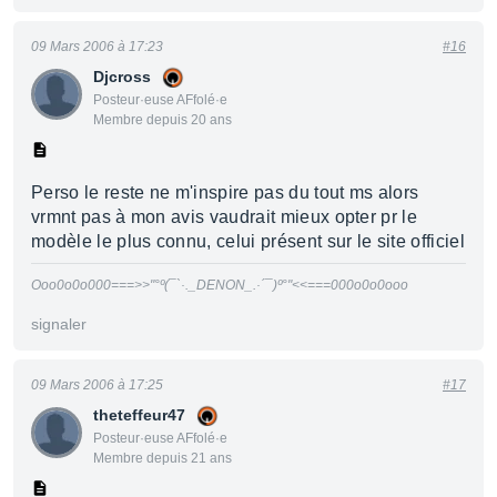
09 Mars 2006 à 17:23
#16
Djcross
Posteur·euse AFfolé·e
Membre depuis 20 ans
Perso le reste ne m'inspire pas du tout ms alors
vrmnt pas à mon avis vaudrait mieux opter pr le
modèle le plus connu, celui présent sur le site officiel
Ooo0o0o000===>>"°º(¯`·._DENON_.·´¯)º°"<<===000o0o0ooo
signaler
09 Mars 2006 à 17:25
#17
theteffeur47
Posteur·euse AFfolé·e
Membre depuis 21 ans