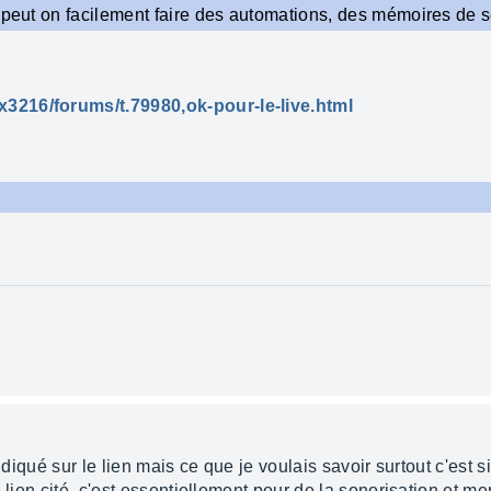
, peut on facilement faire des automations, des mémoires de 
3216/forums/t.79980,ok-pour-le-live.html
ndiqué sur le lien mais ce que je voulais savoir surtout c'est si
e lien cité, c'est essentiellement pour de la sonorisation et 