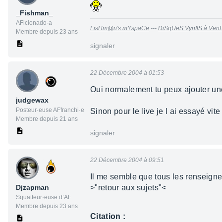
_Fishman_
AFicionado·a
FisHm@n's mYspaCe
---
DiSqUeS VynIlS à Ven
Membre depuis 23 ans
signaler
22 Décembre 2004 à 01:53
Oui normalement tu peux ajouter une 
judgewax
Posteur·euse AFfranchi·e
Sinon pour le live je l ai essayé vit
Membre depuis 21 ans
signaler
22 Décembre 2004 à 09:51
Il me semble que tous les renseigne
Djzapman
>"retour aux sujets"<
Squatteur·euse d’AF
Membre depuis 23 ans
Citation :