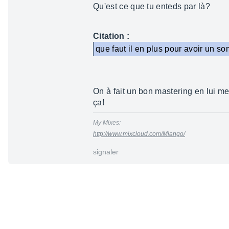
Qu'est ce que tu enteds par là?
Citation :
que faut il en plus pour avoir un s
On à fait un bon mastering en lui me
ça!
My Mixes:
http://www.mixcloud.com/Miango/
signaler