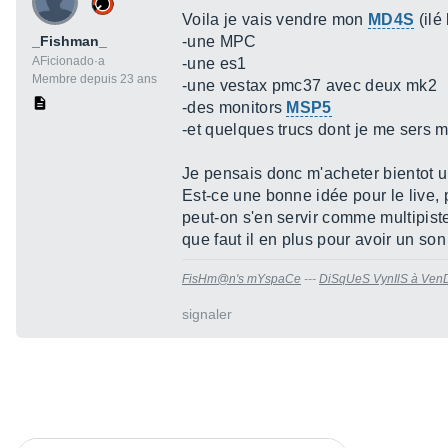
Voila je vais vendre mon
MD4S
(ilé
_Fishman_
-une MPC
AFicionado·a
-une es1
Membre depuis 23 ans
-une vestax pmc37 avec deux mk2
-des monitors
MSP5
-et quelques trucs dont je me sers
Je pensais donc m'acheter bientot 
Est-ce une bonne idée pour le live,
peut-on s'en servir comme multipis
que faut il en plus pour avoir un so
FisHm@n's mYspaCe
---
DiSqUeS VynIlS à Ven
signaler