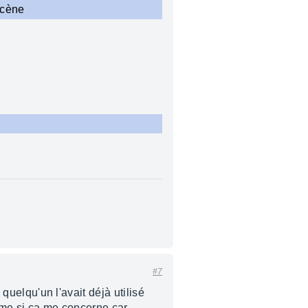
scène
#7
 quelqu'un l'avait déjà utilisé
meme si ca me concerne car