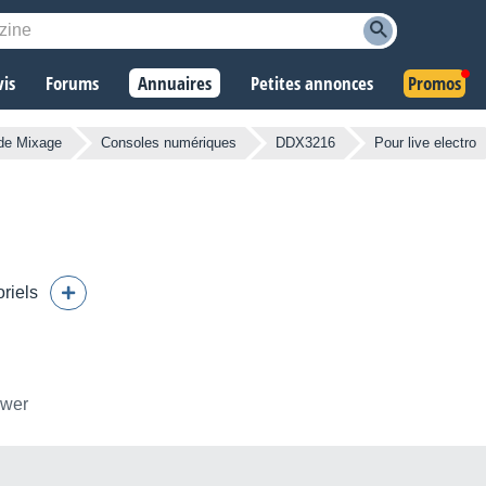
vis
Forums
Annuaires
Petites annonces
Promos
de Mixage
Consoles numériques
DDX3216
Pour live electro
oriels
ower