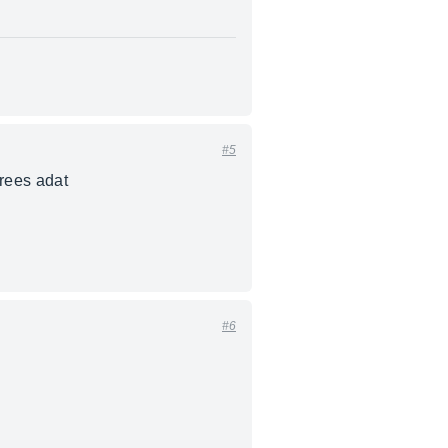
#5
trees adat
#6