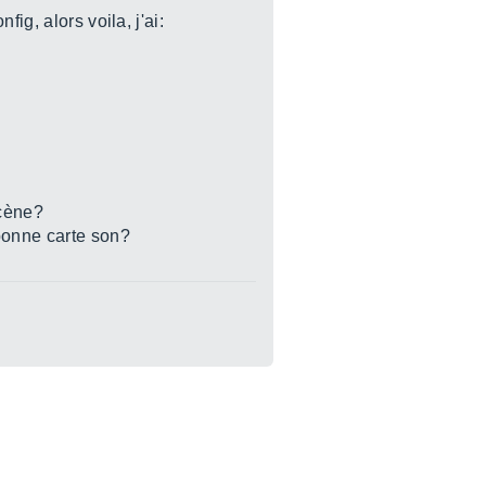
ig, alors voila, j'ai:
scène?
bonne carte son?