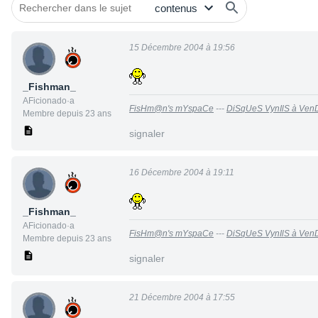
15 Décembre 2004 à 19:56
_Fishman_
AFicionado·a
FisHm@n's mYspaCe
---
DiSqUeS VynIlS à Ven
Membre depuis 23 ans
signaler
16 Décembre 2004 à 19:11
_Fishman_
AFicionado·a
FisHm@n's mYspaCe
---
DiSqUeS VynIlS à Ven
Membre depuis 23 ans
signaler
21 Décembre 2004 à 17:55