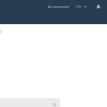
FR
Se connecter
#1