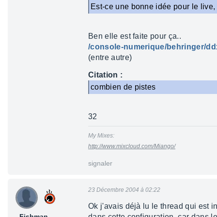
Est-ce une bonne idée pour le live
Ben elle est faite pour ça..
/console-numerique/behringer/ddx
(entre autre)
Citation :
combien de pistes
32
My Mixes:
http://www.mixcloud.com/Miango/
signaler
23 Décembre 2004 à 02:22
Ok j'avais déjà lu le thread qui est i
_Fishman_
dans cette configuration, car dans l