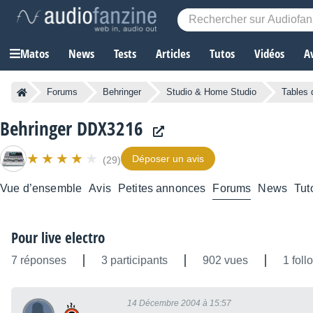
Matos
News
Tests
Articles
Tutos
Vidéos
A
Forums
Behringer
Studio & Home Studio
Tables 
Behringer DDX3216
Déposer un avis
(29)
Vue d’ensemble
Avis
Petites annonces
Forums
News
Tut
Pour live electro
7 réponses
3 participants
902 vues
1 foll
14 Décembre 2004 à 15:57