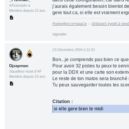
AFicionado·a
j'aurais également besoin bientot de
Membre depuis 23 ans
gere tout ca, si elle est vraiment erg
FisHm@n's mYspaCe
---
DiSqUeS VynIlS à Ven
signaler
23 Décembre 2004 à 11:01
Bon...je comprends pas bien ce que t
Djzapman
Pour avoir 32 pistes tu peux te serv
Squatteur·euse d’AF
pour la DDX et une carte son externe
Membre depuis 23 ans
Le reste de ton matos sera branché 
Tu peux sauvegarder toutes tes scene
Citation :
si elle gere bien le midi