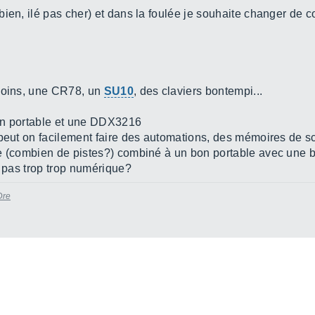
 bien, ilé pas cher) et dans la foulée je souhaite changer de conf
 moins, une CR78, un
SU10
, des claviers bontempi...
un portable et une DDX3216
 peut on facilement faire des automations, des mémoires de 
te (combien de pistes?) combiné à un bon portable avec une 
n pas trop trop numérique?
Dre