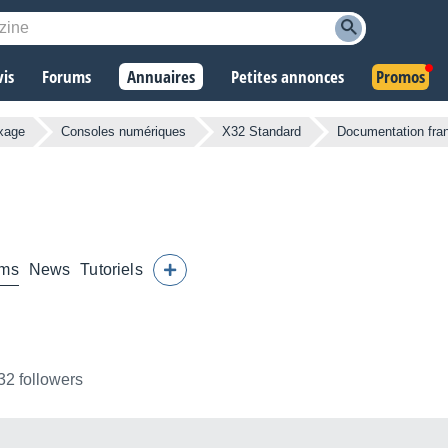
vis
Forums
Annuaires
Petites annonces
Promos
xage
Consoles numériques
X32 Standard
Documentation fran
ums
News
Tutoriels
32 followers