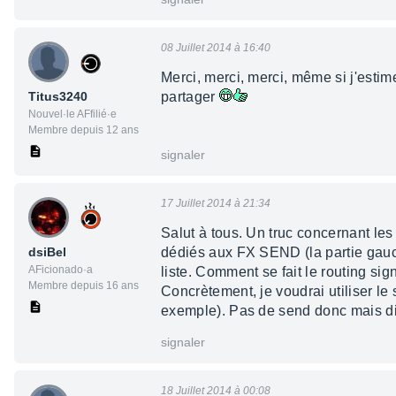
08 Juillet 2014 à 16:40
Merci, merci, merci, même si j'estim
Titus3240
partager
Nouvel·le AFfilié·e
Membre depuis 12 ans
signaler
17 Juillet 2014 à 21:34
Salut à tous. Un truc concernant les
dsiBel
dédiés aux FX SEND (la partie gauch
AFicionado·a
liste. Comment se fait le routing si
Membre depuis 16 ans
Concrètement, je voudrai utiliser le
exemple). Pas de send donc mais di
signaler
18 Juillet 2014 à 00:08