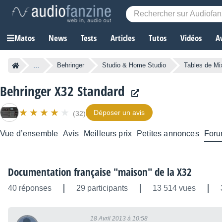
Matos
News
Tests
Articles
Tutos
Vidéos
A
...
Behringer
Studio & Home Studio
Tables de Mi
Behringer X32 Standard
Déposer un avis
(32)
Vue d’ensemble
Avis
Meilleurs prix
Petites annonces
For
Documentation française "maison" de la X32
40 réponses
29 participants
13 514 vues
18 Avril 2013 à 10:58