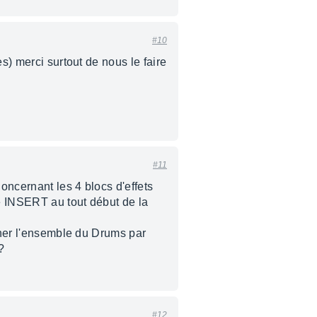
#10
s) merci surtout de nous le faire
#11
oncernant les 4 blocs d'effets
é INSERT au tout début de la
tcher l'ensemble du Drums par
?
#12