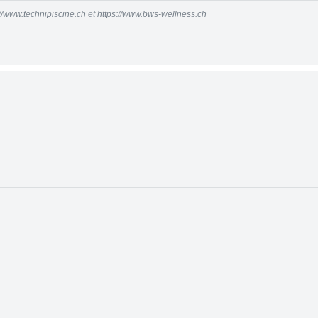
://www.technipiscine.ch
et
https://www.bws-wellness.ch