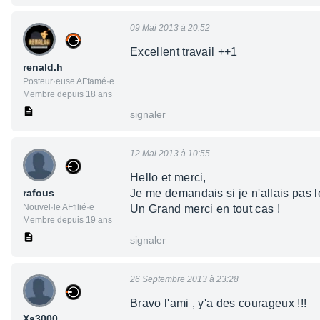
09 Mai 2013 à 20:52
Excellent travail ++1
renald.h
Posteur·euse AFfamé·e
Membre depuis 18 ans
signaler
12 Mai 2013 à 10:55
Hello et merci,
rafous
Je me demandais si je n'allais pas 
Nouvel·le AFfilié·e
Un Grand merci en tout cas !
Membre depuis 19 ans
signaler
26 Septembre 2013 à 23:28
Bravo l'ami , y'a des courageux !!!
Xa3000