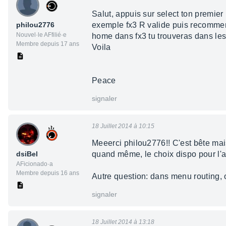
Salut, appuis sur select ton premier
philou2776
exemple fx3 R valide puis recommenc
Nouvel·le AFfilié·e
home dans fx3 tu trouveras dans les 
Membre depuis 17 ans
Voila
Peace
signaler
18 Juillet 2014 à 10:15
Meeerci philou2776!! C'est bête mais
dsiBel
quand même, le choix dispo pour l'as
AFicionado·a
Membre depuis 16 ans
Autre question: dans menu routing, o
signaler
18 Juillet 2014 à 13:18