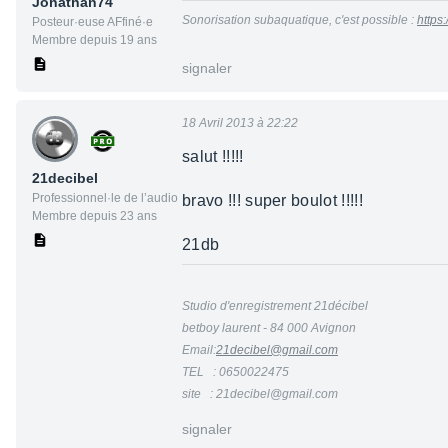
Jonathan74
Sonorisation subaquatique, c'est possible :
https
Posteur·euse AFfiné·e
Membre depuis 19 ans
signaler
18 Avril 2013 à 22:22
salut !!!!!
21decibel
Professionnel·le de l’audio
bravo !!! super boulot !!!!!
Membre depuis 23 ans
21db
Studio d'enregistrement 21décibel
betboy laurent - 84 000 Avignon
Email:
21decibel@gmail.com
TEL : 0650022475
site : 21decibel@gmail.com
signaler