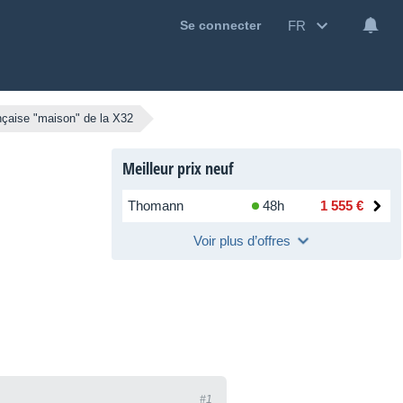
FR
Se connecter
çaise "maison" de la X32
Meilleur prix neuf
Thomann
48h
1 555 €
Voir plus d’offres
#1