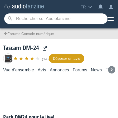
FR
Forums Console numérique
Tascam DM-24
Déposer un avis
(14)
Vue d’ensemble
Avis
Annonces
Forums
News
Tutori
Rack DM24 pour le live!