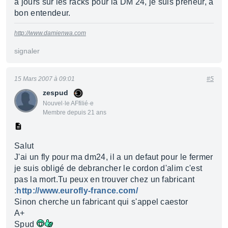
à jours sur les racks pour la DM 24, je suis preneur, à
bon entendeur.
http://www.damienwa.com
signaler
15 Mars 2007 à 09:01
#5
zespud
Nouvel·le AFfilié·e
Membre depuis 21 ans
Salut
J'ai un fly pour ma dm24, il a un defaut pour le fermer
je suis obligé de debrancher le cordon d'alim c'est
pas la mort.Tu peux en trouver chez un fabricant
:
http://www.eurofly-france.com/
Sinon cherche un fabricant qui s'appel caestor
A+
Spud