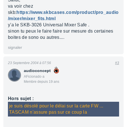
va voir chez
skb:
https://www.skbcases.com/product/pro_audio
/mixer/mixer_fits.html
y'a le SKB-3026 Universal Mixer Safe .
sinon tu peux le faire faire sur mesure ds certaines
boites de sono ou autres....
signaler
23 Septembre 2004 à 07:56
#3
audioconcept
AFicionado·a
Membre depuis 19 ans
Hors sujet :
je suis désolé pour le délai sur la carte FW ...
TASCAM n'assure pas sur ce coup la