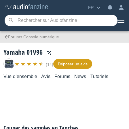
FR
Forums Console numérique
Yamaha 01V96
Déposer un avis
(14)
Vue d’ensemble
Avis
Forums
News
Tutoriels
Couper des samples en Tanches