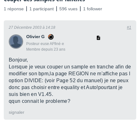
1 réponse
1 participant
596 vues
1 follower
27 Décembre 2003 à 14:18
#1
Olivier G
Posteur·euse AFfiné·e
Membre depuis 23 ans
Bonjour,
Lorsque je veux couper un sample en tranche afin de
modifier son bpm,la page REGION ne m'affiche pas l
option DIVIDE: (voir Page 52 du manuel) je ne peux
donc pas choisir entre equality et Auto!pourtant je
suis bien en V1.45.
qqun connait le probleme?
signaler