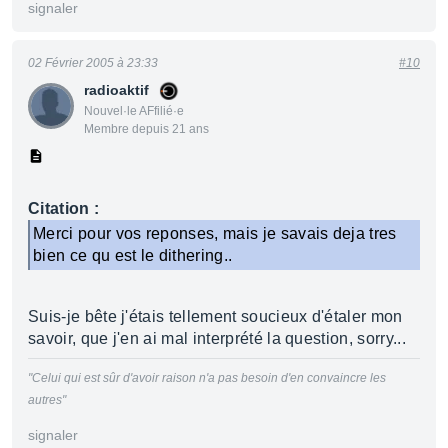
signaler
02 Février 2005 à 23:33
#10
radioaktif
Nouvel·le AFfilié·e
Membre depuis 21 ans
Citation :
Merci pour vos reponses, mais je savais deja tres
bien ce qu est le dithering..
Suis-je bête j'étais tellement soucieux d'étaler mon
savoir, que j'en ai mal interprété la question, sorry...
"Celui qui est sûr d'avoir raison n'a pas besoin d'en convaincre les
autres"
signaler