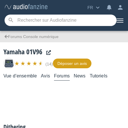
FR
Forums Console numérique
Yamaha 01V96
Déposer un avis
(14)
Vue d’ensemble
Avis
Forums
News
Tutoriels
Dithering