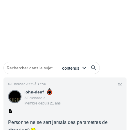
02 Janvier 2005 à 11:58
#2
john-deuf
AFicionado·a
Membre depuis 21 ans
Personne ne se sert jamais des parametres de