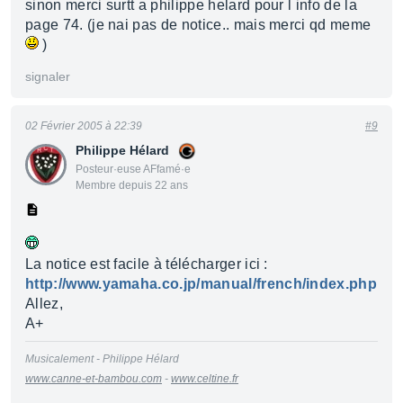
sinon merci surtt a philippe helard pour l info de la
page 74. (je nai pas de notice.. mais merci qd meme
)
signaler
02 Février 2005 à 22:39
#9
Philippe Hélard
Posteur·euse AFfamé·e
Membre depuis 22 ans
La notice est facile à télécharger ici :
http://www.yamaha.co.jp/manual/french/index.php
Allez,
A+
Musicalement - Philippe Hélard
www.canne-et-bambou.com
-
www.celtine.fr