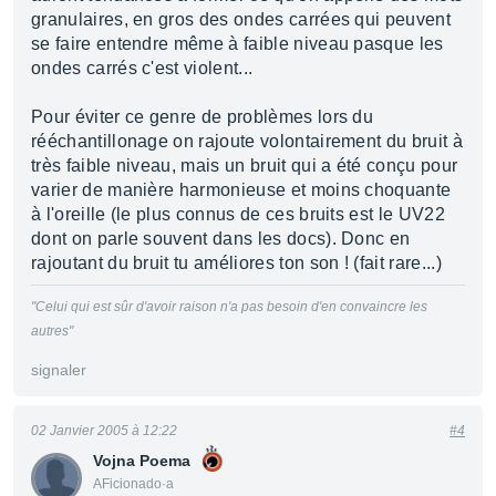
granulaires, en gros des ondes carrées qui peuvent
se faire entendre même à faible niveau pasque les
ondes carrés c'est violent...
Pour éviter ce genre de problèmes lors du
rééchantillonage on rajoute volontairement du bruit à
très faible niveau, mais un bruit qui a été conçu pour
varier de manière harmonieuse et moins choquante
à l'oreille (le plus connus de ces bruits est le UV22
dont on parle souvent dans les docs). Donc en
rajoutant du bruit tu améliores ton son ! (fait rare...)
"Celui qui est sûr d'avoir raison n'a pas besoin d'en convaincre les
autres"
signaler
02 Janvier 2005 à 12:22
#4
Vojna Poema
AFicionado·a