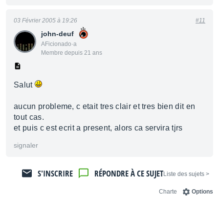
03 Février 2005 à 19:26
#11
john-deuf
AFicionado·a
Membre depuis 21 ans
Salut
aucun probleme, c etait tres clair et tres bien dit en
tout cas.
et puis c est ecrit a present, alors ca servira tjrs
signaler
S'INSCRIRE
RÉPONDRE À CE SUJET
< Liste des sujets
Charte
Options