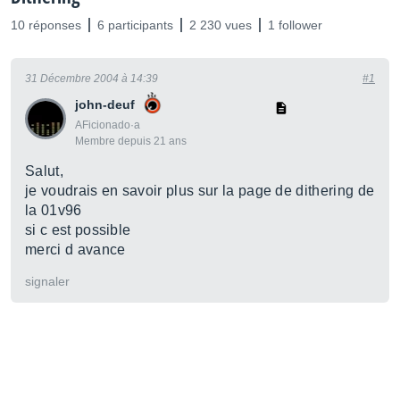
10 réponses
6 participants
2 230 vues
1 follower
31 Décembre 2004 à 14:39
#1
john-deuf
AFicionado·a
Membre depuis 21 ans
Salut,
je voudrais en savoir plus sur la page de dithering de
la 01v96
si c est possible
merci d avance
signaler