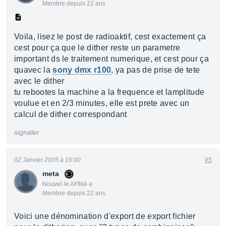
Membre depuis 22 ans
Voila, lisez le post de radioaktif, cest exactement ça
cest pour ça que le dither reste un parametre
important ds le traitement numerique, et cest pour ça
quavec la
sony dmx r100
, ya pas de prise de tete
avec le dither
tu rebootes la machine a la frequence et lamplitude
voulue et en 2/3 minutes, elle est prete avec un
calcul de dither correspondant
signaler
02 Janvier 2005 à 16:00
#5
meta
Nouvel·le AFfilié·e
Membre depuis 22 ans
Voici une dénomination d'export de export fichier