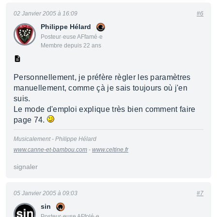
02 Janvier 2005 à 16:09
#6
Philippe Hélard
Posteur·euse AFfamé·e
Membre depuis 22 ans
Personnellement, je préfère règler les paramètres
manuellement, comme çà je sais toujours où j'en
suis.
Le mode d'emploi explique très bien comment faire
page 74.
Musicalement - Philippe Hélard
www.canne-et-bambou.com
-
www.celtine.fr
signaler
05 Janvier 2005 à 09:03
#7
sin
Posteur·euse AFfolé·e