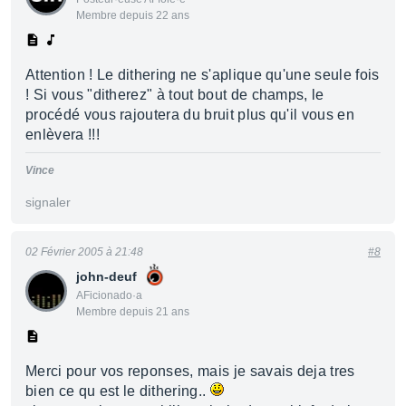
Membre depuis 22 ans
Attention ! Le dithering ne s'aplique qu'une seule fois
! Si vous "ditherez" à tout bout de champs, le
procédé vous rajoutera du bruit plus qu'il vous en
enlèvera !!!
Vince
signaler
02 Février 2005 à 21:48
#8
john-deuf
AFicionado·a
Membre depuis 21 ans
Merci pour vos reponses, mais je savais deja tres
bien ce qu est le dithering..