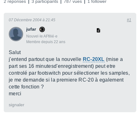
2 réponses
3 participants
787 vues
1 follower
07 Décembre 2004 à 21:45
#1
jufar
Nouvel·le AFfilié·e
Membre depuis 22 ans
Salut
j'entend partout que la nouvelle
RC-20XL
(mise a
part ses 16 minutesd'enregistrement) peut etre
controlé par footswitch pour sélectioner les samples,
je me demande si la premiere RC-20 à egalement
cette fonction ?
merci
signaler