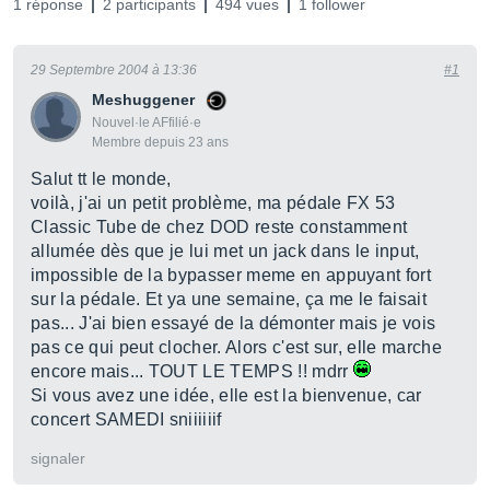
1 réponse
2 participants
494 vues
1 follower
29 Septembre 2004 à 13:36
#1
Meshuggener
Nouvel·le AFfilié·e
Membre depuis 23 ans
Salut tt le monde,
voilà, j'ai un petit problème, ma pédale FX 53
Classic Tube de chez DOD reste constamment
allumée dès que je lui met un jack dans le input,
impossible de la bypasser meme en appuyant fort
sur la pédale. Et ya une semaine, ça me le faisait
pas... J'ai bien essayé de la démonter mais je vois
pas ce qui peut clocher. Alors c'est sur, elle marche
encore mais... TOUT LE TEMPS !! mdrr
Si vous avez une idée, elle est la bienvenue, car
concert SAMEDI sniiiiiif
signaler