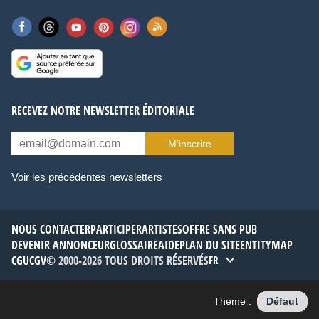
RECEVEZ NOTRE NEWSLETTER ÉDITORIALE
M’inscrire
Voir les précédentes newsletters
NOUS CONTACTER
PARTICIPER
ARTISTES
OFFRE SANS PUB
DEVENIR ANNONCEUR
GLOSSAIRE
AIDE
PLAN DU SITE
ENTITYMAP
CGU
CGV
© 2000-2026 TOUS DROITS RÉSERVÉS
FR
Thème :
Défaut