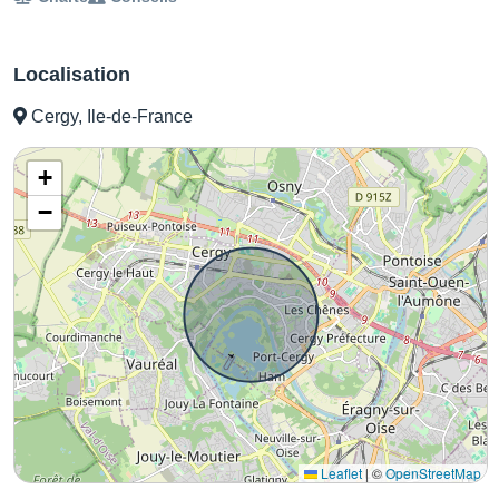
Localisation
Cergy, Ile-de-France
+
−
Leaflet
|
©
OpenStreetMap