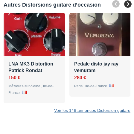
Autres Distorsions guitare d’occasion
LNA MK3 Distortion
Pedale disto jay ray
Patrick Rondat
vemuram
150 €
280 €
Mézières-sur-Seine , Ile-de-
Paris , Ile-de-France
France
Voir les 148 annonces Distorsion guitare