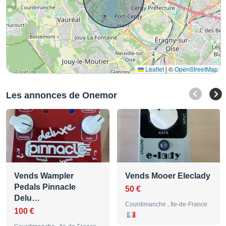
Leaflet
|
©
OpenStreetMap
Les annonces de Onemor
Vends Wampler
Vends Mooer Eleclady
Pedals Pinnacle
50 €
Delu…
Courdimanche , Ile-de-France
100 €