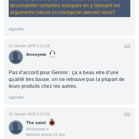
déconseiller certaines marques en y laissant les
arguments (vécus ou non)qu'en pensez vous?
signaler
23 Janvier 2005 à 21:29
#19
Anonyme
Pas d'accord pour Gemini : ça a beau etre d'une
qualité tres basse, on ne retrouve pas la plupart de
leurs produits chez les autres.
signaler
24 Janvier 2005 à 22:56
#20
The saint
AFicionado·a
Membre depuis 22 ans