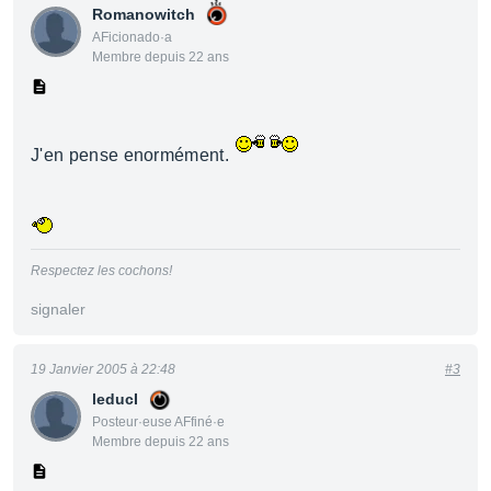
Romanowitch
AFicionado·a
Membre depuis 22 ans
J'en pense enormément.
Respectez les cochons!
signaler
19 Janvier 2005 à 22:48
#3
leducI
Posteur·euse AFfiné·e
Membre depuis 22 ans