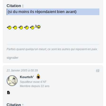
Citation :
(si du moins ils répondaient bien avant)
Parfois quand quelqu'un meurt, ce sont les autres qui reposent en paix.
signaler
21 Janvier 2005 à 00:39
#9
Kourtch'
Squatteur·euse d’AF
Membre depuis 22 ans
Citation :