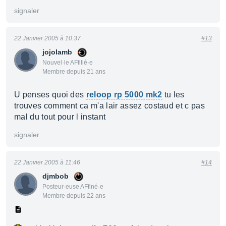
signaler
22 Janvier 2005 à 10:37
#13
jojolamb
Nouvel·le AFfilié·e
Membre depuis 21 ans
U penses quoi des
reloop rp 5000 mk2
tu les
trouves comment ca m'a lair assez costaud et c pas
mal du tout pour l instant
signaler
22 Janvier 2005 à 11:46
#14
djmbob
Posteur·euse AFfiné·e
Membre depuis 22 ans