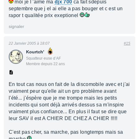
moi je l 'aime ma
djx 700
ca fait sdepuis
septembre que j el ai elle a pas bouger et c est un
rapor t qualitée prix exeptionel
signaler
22 Janvier 2005 à 18:07
#15
Kourtch'
Squatteur·euse d’AF
Membre depuis 22 ans
En tout cas nous on fait de la discomobile avec et j'ai
vraiment peur qu'elle ait un gro problème avant
l'été... j'éspère que je me trompe mais les petits
incidents qui sont déjà arrivés dessus sa m'inspire
vraiment plus confiance... En plus il faut se dire que
leur SAV il est A CHIER DE CHEZ A CHIER !!!!!
C'est pas cher, sa marche, pas longtemps mais sa
marche