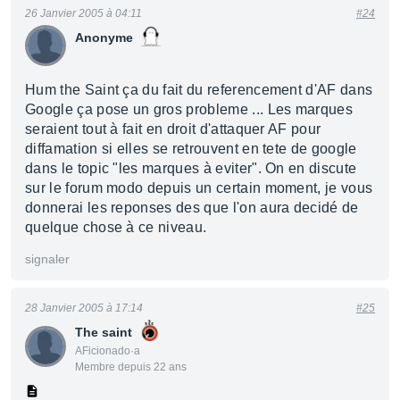
26 Janvier 2005 à 04:11
#24
Anonyme
Hum the Saint ça du fait du referencement d'AF dans
Google ça pose un gros probleme ... Les marques
seraient tout à fait en droit d'attaquer AF pour
diffamation si elles se retrouvent en tete de google
dans le topic "les marques à eviter". On en discute
sur le forum modo depuis un certain moment, je vous
donnerai les reponses des que l'on aura decidé de
quelque chose à ce niveau.
signaler
28 Janvier 2005 à 17:14
#25
The saint
AFicionado·a
Membre depuis 22 ans