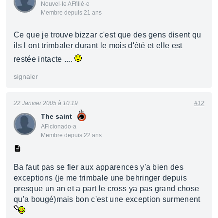
Nouvel·le AFfilié·e
Membre depuis 21 ans
Ce que je trouve bizzar c'est que des gens disent qu
ils l ont trimbaler durant le mois d'été et elle est
restée intacte ....
signaler
22 Janvier 2005 à 10:19
#12
The saint
AFicionado·a
Membre depuis 22 ans
Ba faut pas se fier aux apparences y'a bien des
exceptions (je me trimbale une behringer depuis
presque un an et a part le cross ya pas grand chose
qu'a bougé)mais bon c'est une exception surmenent