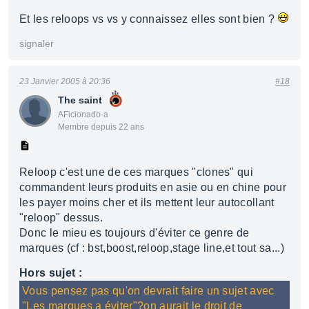
Et les reloops vs vs y connaissez elles sont bien ?
signaler
23 Janvier 2005 à 20:36
#18
The saint
AFicionado·a
Membre depuis 22 ans
Reloop c'est une de ces marques "clones" qui
commandent leurs produits en asie ou en chine pour
les payer moins cher et ils mettent leur autocollant
"reloop" dessus.
Donc le mieu es toujours d'éviter ce genre de
marques (cf : bst,boost,reloop,stage line,et tout sa...)
Hors sujet :
Vous pensez pas qu'on devrait faire un sujet avec
"Les marques a éviter"?on aurait le droit de