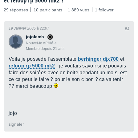
et reloop rp 5000 mk2 ?
29 réponses
10 participants
1 889 vues
1 follower
19 Janvier 2005 à 22:07
#1
jojolamb
Nouvel·le AFfilié·e
Membre depuis 21 ans
Voila je possede l'assemblate
berhinger djx700
et
reloop rp 5000 mk2
. je voulais savoir si je pouvais
faire des soirées avec en boite pendant un mois, est
ce ca peut le faire ? pour le son c bon ? ca va tenir
?? merci beaucoup
jojo
signaler