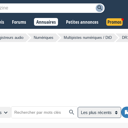
vis
Forums
Annuaires
Petites annonces
Promos
istreurs audio
Numériques
Multipistes numériques / DtD
DR
s
Les plus récents