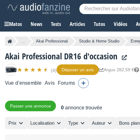
Matos
News
Tests
Articles
Tutos
Vidéos
A
...
Akai Professional
Studio & Home Studio
Enreg
Akai Professional DR16 d'occasion
Déposer un avis
Argus 282,59 €
(4)
Vue d’ensemble
Avis
Forums
Passer une annonce
0
annonce trouvée
Prix
Localisation
Type
Auteur
Bons plan