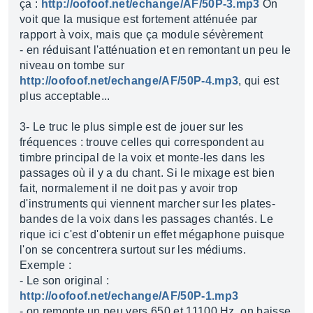
ça :
http://oofoof.net/echange/AF/50P-3.mp3
On
voit que la musique est fortement atténuée par
rapport à voix, mais que ça module sévèrement
- en réduisant l'atténuation et en remontant un peu le
niveau on tombe sur
http://oofoof.net/echange/AF/50P-4.mp3
, qui est
plus acceptable...
3- Le truc le plus simple est de jouer sur les
fréquences : trouve celles qui correspondent au
timbre principal de la voix et monte-les dans les
passages où il y a du chant. Si le mixage est bien
fait, normalement il ne doit pas y avoir trop
d'instruments qui viennent marcher sur les plates-
bandes de la voix dans les passages chantés. Le
rique ici c'est d'obtenir un effet mégaphone puisque
l'on se concentrera surtout sur les médiums.
Exemple :
- Le son original :
http://oofoof.net/echange/AF/50P-1.mp3
- on remonte un peu vers 650 et 11100 Hz, on baisse