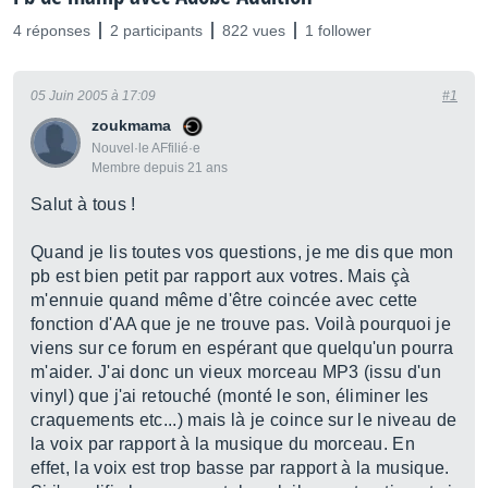
4 réponses
2 participants
822 vues
1 follower
05 Juin 2005 à 17:09
#1
zoukmama
Nouvel·le AFfilié·e
Membre depuis 21 ans
Salut à tous !
Quand je lis toutes vos questions, je me dis que mon
pb est bien petit par rapport aux votres. Mais çà
m'ennuie quand même d'être coincée avec cette
fonction d'AA que je ne trouve pas. Voilà pourquoi je
viens sur ce forum en espérant que quelqu'un pourra
m'aider. J'ai donc un vieux morceau MP3 (issu d'un
vinyl) que j'ai retouché (monté le son, éliminer les
craquements etc...) mais là je coince sur le niveau de
la voix par rapport à la musique du morceau. En
effet, la voix est trop basse par rapport à la musique.