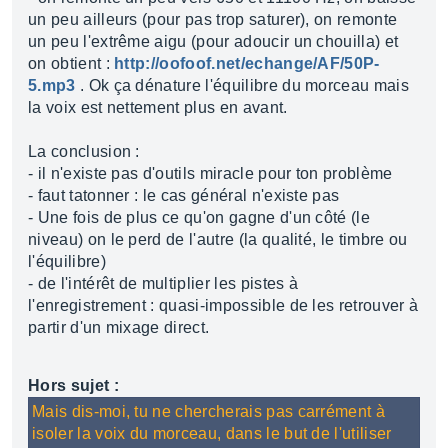
un peu ailleurs (pour pas trop saturer), on remonte
un peu l'extrême aigu (pour adoucir un chouilla) et
on obtient :
http://oofoof.net/echange/AF/50P-
5.mp3
. Ok ça dénature l'équilibre du morceau mais
la voix est nettement plus en avant.
La conclusion :
- il n'existe pas d'outils miracle pour ton problème
- faut tatonner : le cas général n'existe pas
- Une fois de plus ce qu'on gagne d'un côté (le
niveau) on le perd de l'autre (la qualité, le timbre ou
l'équilibre)
- de l'intérêt de multiplier les pistes à
l'enregistrement : quasi-impossible de les retrouver à
partir d'un mixage direct.
Hors sujet :
Mais dis-moi, tu ne chercherais pas carrément à
isoler la voix du morceau, dans le but de l'utiliser