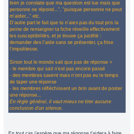
bien je constate que ma question est lue mais que
personne ne répond...", "puisque personne ne peut
m'aider..." etc.
D'autre part le fait que tu n'aies pas du tout pris la
peine de renseigner ta fiche réveille effectivement
les susceptibilités, et je trouve ça justifié :
demander des l'aide sans se présenter, ça frise
l'impolitesse.
Sinon tout le monde sait que pas de réponse =
- le membre qui sait n'est pas encore passé
- des membres savent mais n'ont pas eu le temps
de taper une réponse
- les membres réfléchissent un brin avant de poster
une réponse...
En règle général, il vaut mieux ne tirer aucune
conclusion d'un silence.
En tout cas j'espère que ma réponse t'aidera à faire