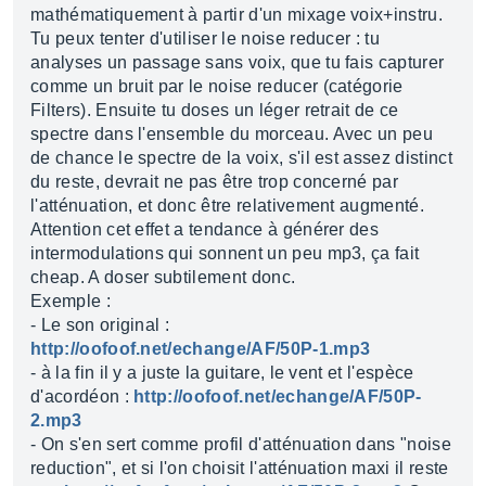
mathématiquement à partir d'un mixage voix+instru.
Tu peux tenter d'utiliser le noise reducer : tu
analyses un passage sans voix, que tu fais capturer
comme un bruit par le noise reducer (catégorie
Filters). Ensuite tu doses un léger retrait de ce
spectre dans l'ensemble du morceau. Avec un peu
de chance le spectre de la voix, s'il est assez distinct
du reste, devrait ne pas être trop concerné par
l'atténuation, et donc être relativement augmenté.
Attention cet effet a tendance à générer des
intermodulations qui sonnent un peu mp3, ça fait
cheap. A doser subtilement donc.
Exemple :
- Le son original :
http://oofoof.net/echange/AF/50P-1.mp3
- à la fin il y a juste la guitare, le vent et l'espèce
d'acordéon :
http://oofoof.net/echange/AF/50P-
2.mp3
- On s'en sert comme profil d'atténuation dans "noise
reduction", et si l'on choisit l'atténuation maxi il reste