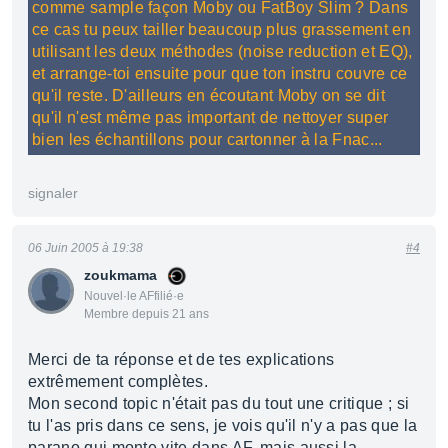
comme sample façon Moby ou FatBoy Slim ? Dans
ce cas tu peux tailler beaucoup plus grassement en
utilisant les deux méthodes (noise reduction et EQ),
et arrange-toi ensuite pour que ton instru couvre ce
qu'il reste. D'ailleurs en écoutant Moby on se dit
qu'il n'est même pas important de nettoyer super
bien les échantillons pour cartonner à la Fnac...
signaler
06 Juin 2005 à 19:38
#4
zoukmama
Nouvel·le AFfilié·e
Membre depuis 21 ans
Merci de ta réponse et de tes explications
extrêmement complètes.
Mon second topic n'était pas du tout une critique ; si
tu l'as pris dans ce sens, je vois qu'il n'y a pas que la
parano qui monte vite dans AF, mais aussi la