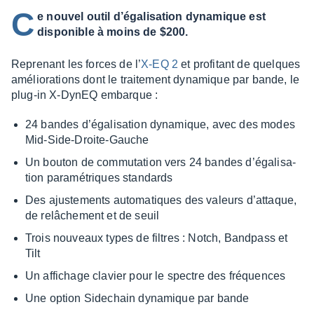
C
e nouvel outil d’égalisation dynamique est
disponible à moins de $200.
Repre­nant les forces de l’
X-EQ 2
et profi­tant de quelques
amélio­ra­tions dont le trai­te­ment dyna­mique par bande, le
plug-in X-DynEQ embarque :
24 bandes d’éga­li­sa­tion dyna­mique, avec des modes
Mid-Side-Droite-Gauche
Un bouton de commu­ta­tion vers 24 bandes d’éga­li­sa­
tion para­mé­triques stan­dards
Des ajus­te­ments auto­ma­tiques des valeurs d’at­taque,
de relâ­che­ment et de seuil
Trois nouveaux types de filtres : Notch, Band­pass et
Tilt
Un affi­chage clavier pour le spectre des fréquences
Une option Side­chain dyna­mique par bande