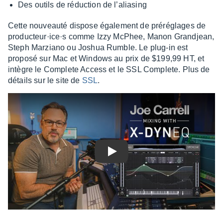
Des outils de réduc­tion de l’alia­sing
Cette nouveauté dispose égale­ment de préré­glages de
produc­teur·i­ce·s comme Izzy McPhee, Manon Grandjean,
Steph Marziano ou Joshua Rumble. Le plug-in est
proposé sur Mac et Windows au prix de $199,99 HT, et
intègre le Complete Access et le SSL Complete. Plus de
détails sur le site de
SSL
.
Play