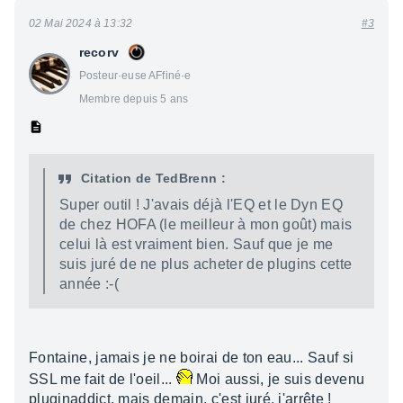
02 Mai 2024 à 13:32
#3
recorv
Posteur·euse AFfiné·e
Membre depuis 5 ans
Citation de TedBrenn :
Super outil ! J'avais déjà l'EQ et le Dyn EQ
de chez HOFA (le meilleur à mon goût) mais
celui là est vraiment bien. Sauf que je me
suis juré de ne plus acheter de plugins cette
année :-(
Fontaine, jamais je ne boirai de ton eau... Sauf si
SSL me fait de l'oeil...
Moi aussi, je suis devenu
pluginaddict, mais demain, c'est juré, j'arrête !