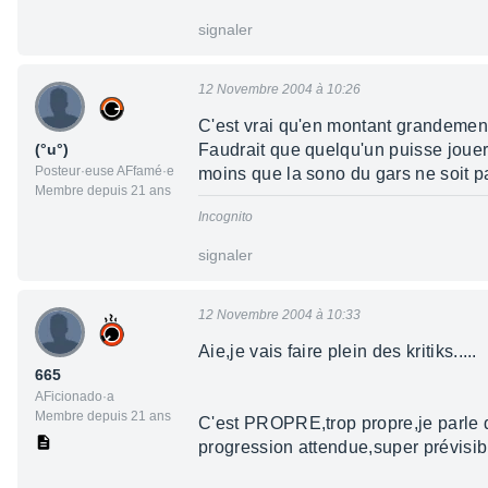
signaler
12 Novembre 2004 à 10:26
C'est vrai qu'en montant grandement
(°u°)
Faudrait que quelqu'un puisse jouer
Posteur·euse AFfamé·e
moins que la sono du gars ne soit pa
Membre depuis 21 ans
Incognito
signaler
12 Novembre 2004 à 10:33
Aie,je vais faire plein des kritiks.....
665
AFicionado·a
Membre depuis 21 ans
C'est PROPRE,trop propre,je parle 
progression attendue,super prévisibl