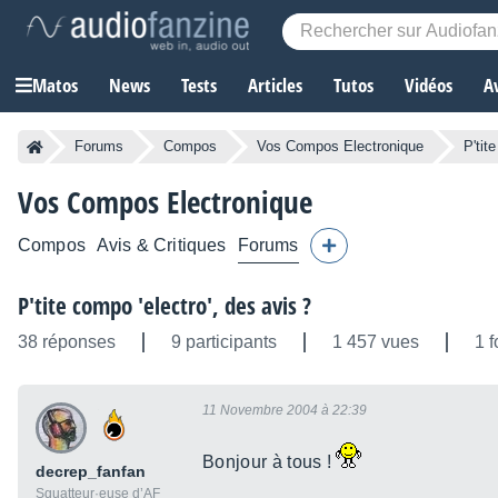
Matos
News
Tests
Articles
Tutos
Vidéos
A
Forums
Compos
Vos Compos Electronique
P'tit
Vos Compos Electronique
Compos
Avis & Critiques
Forums
P'tite compo 'electro', des avis ?
38 réponses
9 participants
1 457 vues
1 f
11 Novembre 2004 à 22:39
Bonjour à tous !
decrep_fanfan
Squatteur·euse d’AF