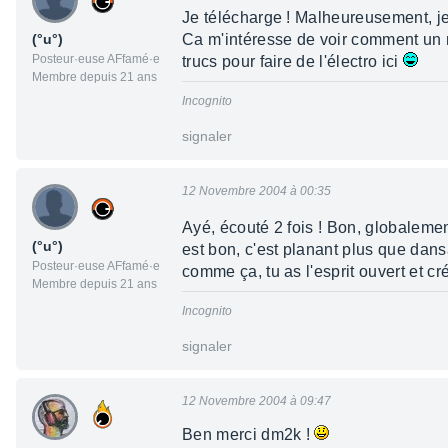
Je télécharge ! Malheureusement, j
(°u°)
Ca m'intéresse de voir comment un mé
Posteur·euse AFfamé·e
trucs pour faire de l'électro ici
Membre depuis 21 ans
Incognito
signaler
12 Novembre 2004 à 00:35
Ayé, écouté 2 fois ! Bon, globaleme
(°u°)
est bon, c'est planant plus que dansa
Posteur·euse AFfamé·e
comme ça, tu as l'esprit ouvert et créa
Membre depuis 21 ans
Incognito
signaler
12 Novembre 2004 à 09:47
Ben merci dm2k !