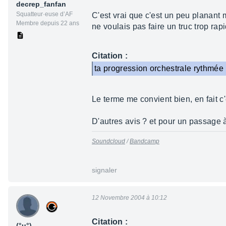
decrep_fanfan
Squatteur·euse d’AF
C'est vrai que c'est un peu planant 
Membre depuis 22 ans
ne voulais pas faire un truc trop rapi
Citation :
ta progression orchestrale rythmée
Le terme me convient bien, en fait c'e
D'autres avis ? et pour un passage 
Soundcloud
/
Bandcamp
signaler
12 Novembre 2004 à 10:12
Citation :
(°u°)