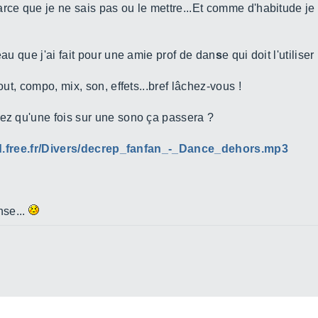
rce que je ne sais pas ou le mettre...Et comme d'habitude je t
eau que j'ai fait pour une amie prof de dan
s
e qui doit l'utilis
out, compo, mix, son, effets...bref lâchez-vous !
sez qu'une fois sur une sono ça passera ?
ud.free.fr/Divers/decrep_fanfan_-_Dance_dehors.mp3
nse...