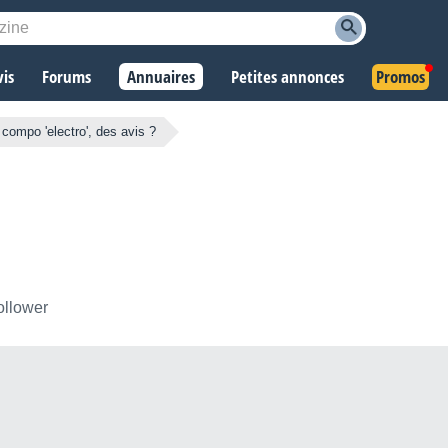
vis
Forums
Annuaires
Petites annonces
Promos
e compo 'electro', des avis ?
ollower