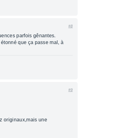
#8
uences parfois gênantes.
s étonné que ça passe mal, à
#9
z originaux,mais une