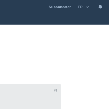
FR
Se connecter
#1