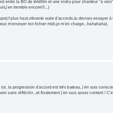
est entre la BO de téléfilm et une instru pour chanteur "à voix"
t,j'en tremble encore!!!...)
po(cf plus haut,vibrante suite d'accords,tu devrais essayer à
peux m'envoyer ton fichier midi,je m'en charge...hahahaha).
i, la progression d'accord est très bateau, j'en suis conscien
voir sans réflèchir...et finalement j'en suis assez content ! C'