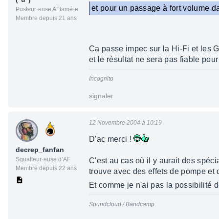
et pour un passage à fort volume d
Posteur·euse AFfamé·e
Membre depuis 21 ans
Ca passe impec sur la Hi-Fi et les G
et le résultat ne sera pas fiable pou
Incognito
signaler
12 Novembre 2004 à 10:19
D'ac merci !
decrep_fanfan
Squatteur·euse d’AF
C'est au cas où il y aurait des spéci
Membre depuis 22 ans
trouve avec des effets de pompe et 
Et comme je n'ai pas la possibilité de
Soundcloud
/
Bandcamp