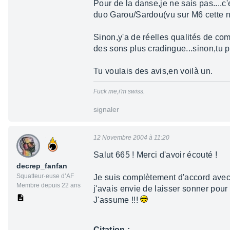
Pour de la danse,je ne sais pas....c'
duo Garou/Sardou(vu sur M6 cette nui
Sinon,y'a de réelles qualités de com
des sons plus cradingue...sinon,tu 
Tu voulais des avis,en voilà un.
Fuck me,i'm swiss.
signaler
12 Novembre 2004 à 11:20
Salut 665 ! Merci d'avoir écouté !
decrep_fanfan
Squatteur·euse d’AF
Je suis complètement d'accord avec to
Membre depuis 22 ans
j'avais envie de laisser sonner pour 
J'assume !!!
Citation :