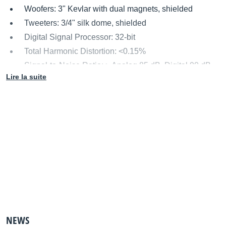
Woofers: 3" Kevlar with dual magnets, shielded
Tweeters: 3/4" silk dome, shielded
Digital Signal Processor: 32-bit
Total Harmonic Distortion: <0.15%
Signal-to-Noise Ratio: > Analog 85 dB, Digital 90 dB
Lire la suite
Amplifier type: Class D
Crosstalk: <50 dB
Impedance: 20k Ohms
Dimensions: H: 160 x W: 110 x D: 140 mm
Weight: 3.0 kg
Cabinets: MDF
Vendues par paire
NEWS