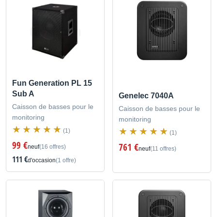
Fun Generation PL 15
Sub A
Genelec 7040A
Caisson de basses pour le
Caisson de basses pour le
monitoring
monitoring
(1)
(1)
99 €
761 €
neuf
(16 offres)
neuf
(11 offres)
111 €
d'occasion
(1 offre)