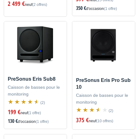
neuf
(15 offres)
2 499 €
neuf
(2 offres)
350 €
d'occasion
(1 offre)
PreSonus Eris Sub8
PreSonus Eris Pro Sub
10
Caisson de basses pour le
monitoring
Caisson de basses pour le
monitoring
(2)
199 €
(2)
neuf
(1 offre)
375 €
130 €
neuf
(10 offres)
d'occasion
(1 offre)