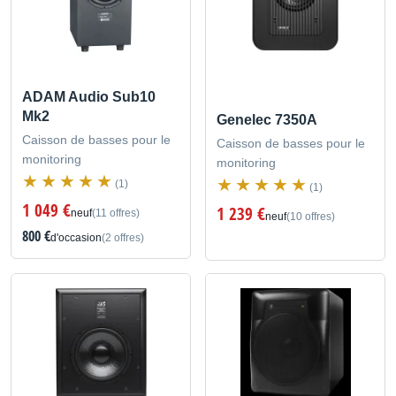
ADAM Audio Sub10
Mk2
Genelec 7350A
Caisson de basses pour le
Caisson de basses pour le
monitoring
monitoring
(1)
(1)
1 049 €
1 239 €
neuf
(11 offres)
neuf
(10 offres)
800 €
d'occasion
(2 offres)